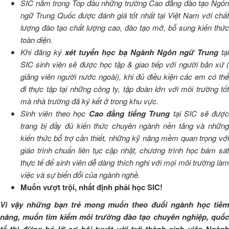
SIC nằm trong Top đầu những trường Cao đẳng đào tạo Ngôn
ngữ Trung Quốc được đánh giá tốt nhất tại Việt Nam với chất
lượng đào tạo chất lượng cao, đào tạo mở, bổ sung kiến thức
toàn diện.
Khi đ
ăng ký
xét tuyển học bạ Ngành Ngôn ngữ Trung
tạ
SIC sinh viên sẽ được học tập & giao tiếp với người bản xứ (
giảng viên người nước ngoài), khi đủ điều kiện các em có thể
đi thực tập tại những công ty, tập đoàn lớn với môi trường tốt
mà nhà trường đã ký kết ở trong khu vực.
Sinh viên theo học
Cao đẳng tiếng Trung
tại SIC sẽ đượ
trang bị đầy đủ kiến thức chuyên ngành nền tảng và những
kiến thức bổ trợ cần thiết, những kỹ năng mềm quan trọng với
giáo trình chuẩn liên tục cập nhật, chương trình học bám sát
thực tế để sinh viên dễ dàng thích nghi với mọi môi trường làm
việc và sự biển đổi của ngành nghề.
Muốn vượt trội, nhất định phải học SIC!
Vì vậy những bạn trẻ mong muốn theo đuổi ngành học tiềm
năng, muốn tìm kiếm môi trường đào tạo chuyên nghiệp, quốc