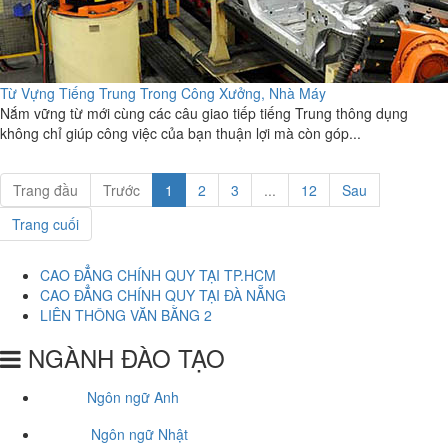
Từ Vựng Tiếng Trung Trong Công Xưởng, Nhà Máy
Nắm vững từ mới cùng các câu giao tiếp tiếng Trung thông dụng
không chỉ giúp công việc của bạn thuận lợi mà còn góp...
Trang đầu
Trước
1
2
3
...
12
Sau
Trang cuối
CAO ĐẲNG CHÍNH QUY TẠI TP.HCM
CAO ĐẲNG CHÍNH QUY TẠI ĐÀ NẴNG
LIÊN THÔNG VĂN BẰNG 2
NGÀNH ĐÀO TẠO
Ngôn ngữ Anh
Ngôn ngữ Nhật