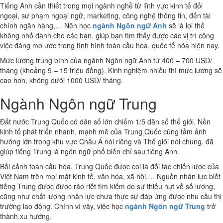
Tiếng Anh cần thiết trong mọi ngành nghề từ lĩnh vực kinh tế đối
ngoại, sư phạm ngoại ngữ, marketing, công nghệ thông tin, đến tài
chính ngân hàng,… Nên học
ngành Ngôn ngữ Anh
sẽ là lợi thế
không nhỏ dành cho các bạn, giúp bạn tìm thấy được các vị trí công
việc đáng mơ ước trong tình hình toàn cầu hóa, quốc tế hóa hiện nay.
Mức lương trung bình của ngành Ngôn ngữ Anh từ 400 – 700 USD/
tháng (khoảng 9 – 15 triệu đồng). Kinh nghiệm nhiều thì mức lương sẽ
cao hơn, không dưới 1000 USD/ tháng.
Ngành Ngôn ngữ Trung
Đất nước Trung Quốc có dân số lớn chiếm 1/5 dân số thế giới. Nền
kinh tế phát triển nhanh, mạnh mẽ của Trung Quốc cùng tầm ảnh
hướng lớn trong khu vực Châu Á nói riêng và Thế giới nói chung, đã
giúp tiếng Trung là ngôn ngữ phổ biến chỉ sau tiếng Anh.
Bối cảnh toàn cầu hóa, Trung Quốc được coi là đối tác chiến lược của
Việt Nam trên mọi mặt kinh tế, văn hóa, xã hội,… Nguồn nhân lực biết
tiếng Trung được được ráo riết tìm kiếm do sự thiếu hụt về số lượng,
cũng như chất lượng nhân lực chưa thực sự đáp ứng được nhu cầu thị
trường lao động. Chính vì vậy, việc học
ngành Ngôn ngữ Trung
trở
thành xu hướng.