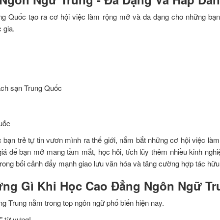
ung Quốc tạo ra cơ hội việc làm rộng mở và đa dạng cho những bạn
 gia.
hách sạn Trung Quốc
Quốc
 bạn trẻ tự tin vươn mình ra thế giới, nắm bắt những cơ hội việc 
iá để bạn mở mang tầm mắt, học hỏi, tích lũy thêm nhiều kinh ngh
rong bối cảnh đẩy mạnh giao lưu văn hóa và tăng cường hợp tác hữu n
hững Gì Khi Học Cao Đẳng Ngôn Ngữ T
ếng Trung nằm trong top ngôn ngữ phổ biến hiện nay.
" từ vựng!