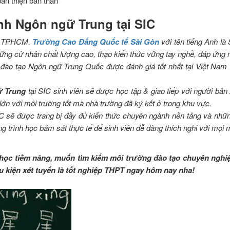
àn thiện bản thân
ành Ngôn ngữ Trung tại SIC
 ở TPHCM.
Trường Cao Đẳng Quốc tế Sài Gòn
với tên tiếng Anh là 
ững cử nhân chất lượng cao, thạo kiến thức vững tay nghề, đáp ứng m
o tạo Ngôn ngữ Trung Quốc được đánh giá tốt nhất tại Việt Nam v
ữ Trung
tại SIC sinh viên sẽ được học tập & giao tiếp với người bản
 lớn với môi trường tốt mà nhà trường đã ký kết ở trong khu vực.
IC sẽ được trang bị đầy đủ kiến thức chuyên ngành nền tảng và nhữ
ơng trình học bám sát thực tế để sinh viên dễ dàng thích nghi với mọ
c tiềm năng, muốn tìm kiếm môi trường đào tạo chuyên nghiệp,
 kiện xét tuyển là tốt nghiệp THPT ngay hôm nay nha!