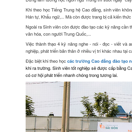
Khi theo học Tiếng Trung hệ Cao đẳng, sinh viên khôn
Hán tự, Khẩu ngữ,... Mà còn được trang bị cả kiến thức 
Ngoài ra Sinh viên còn được đào tạo các kỹ năng cần thi
văn hóa, con người Trung Quốc,...
Việc thành thạo 4 kỹ năng nghe - nói - đọc - viết và 
nghiệp, phát triển bản thân ở nhiều vị trí khác nhau tạ
Đặc biệt khi theo học
các trường Cao đẳng đào tạo 
khi ra trường. Sinh viên tốt nghiệp sẽ được cấp bằng C
có cơ hội phát triển nhanh chóng trong tương lai.