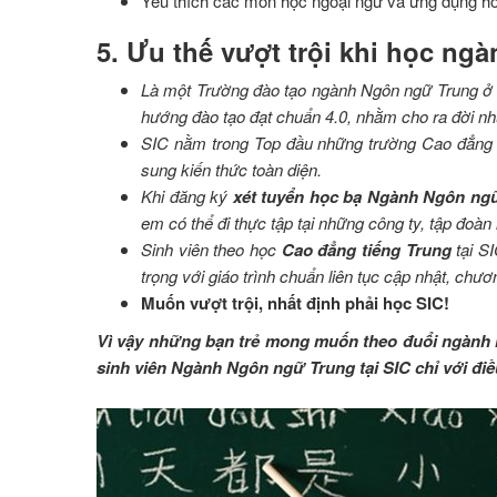
Yêu thích các môn học ngoại ngữ và ứng dụng ho
5. Ưu thế vượt trội khi học ng
Là một
T
rường đào tạo ngành Ngôn ngữ Trung
hướng đào tạo đạt chuẩn 4.0, nhằm cho ra đời nh
SIC nằm trong Top đầu những trường Cao đẳng đà
sung kiến thức toàn diện.
Khi đ
ăng ký
xét tuyển học bạ Ngành Ngôn ng
em có thể đi thực tập tại những công ty, tập đoàn
Sinh viên theo học
Cao đẳng tiếng Trung
tại S
trọng với giáo trình chuẩn liên tục cập nhật, chư
Muốn vượt trội, nhất định phải học SIC!
Vì vậy những bạn trẻ mong muốn theo đuổi ngành họ
sinh viên Ngành Ngôn ngữ Trung tại SIC chỉ với điều