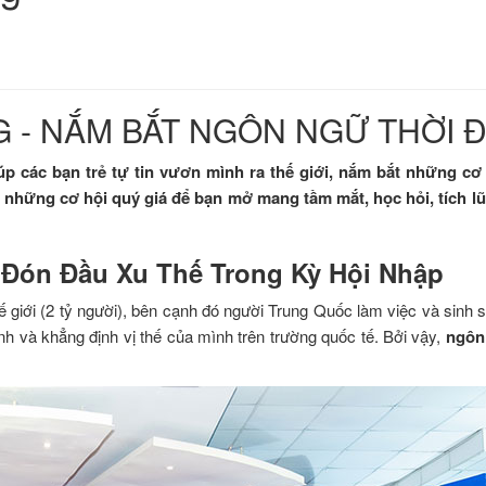
- NẮM BẮT NGÔN NGỮ THỜI Đ
p các bạn trẻ tự tin vươn mình ra thế giới, nắm bắt những c
những cơ hội quý giá để bạn mở mang tầm mắt, học hỏi, tích l
 Đón Đầu Xu Thế Trong Kỳ Hội Nhập
ế giới (2 tỷ người), bên cạnh đó người Trung Quốc làm việc và sinh 
h và khẳng định vị thế của mình trên trường quốc tế. Bởi vậy,
ngôn