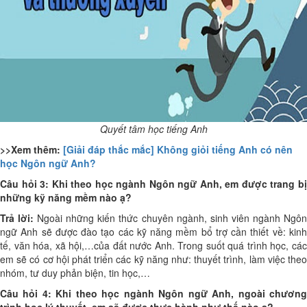
Quyết tâm học tiếng Anh
>>Xem thêm:
[Giải đáp thắc mắc] Không giỏi tiếng Anh có nên
học Ngôn ngữ Anh?
Câu hỏi 3: Khi theo học ngành Ngôn ngữ Anh, em được trang bị
những kỹ năng mềm nào ạ?
Trả lời:
Ngoài những kiến thức chuyên ngành, sinh viên ngành Ngô
ngữ Anh sẽ được đào tạo các kỹ năng mềm bổ trợ cần thiết về: kinh
tế, văn hóa, xã hội,…của đất nước Anh. Trong suốt quá trình học, các
em sẽ có cơ hội phát triển các kỹ năng như: thuyết trình, làm việc theo
nhóm, tư duy phản biện, tin học,…
Câu hỏi 4: Khi theo học ngành Ngôn ngữ Anh, ngoài chương
trình học lý thuyết, em sẽ được thực hành như thế nào ạ?