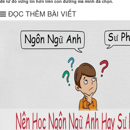
để từ đó vững tin hơn trên con đường mà mình đã chọn.
ĐỌC THÊM BÀI VIẾT