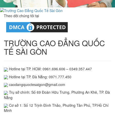
Theo dõi chúng tôi tại
TRƯỜNG CAO ĐẲNG QUỐC
TẾ SÀI GÒN
Hotline tại TP. HCM: 0961.696.606 – 0349.357.447
Hotline tại TP. Đà Nẵng: 0971.777.450
caodangquoctesaigon@gmail.com
Trụ sở chính: Số 69 Đoàn Hữu Trưng, Phường An Khê, TP. Đà
Nẵng
Cơ sở 1: Số 12 Trịnh Đình Thảo, Phường Tân Phú, TP.Hồ Chí
Minh