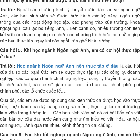
Trả lời:
Ngoài các chương trình lý thuyết được đào tạo về ngôn ng
Anh, các bạn sinh viên sẽ được thực hành các kỹ năng ngôn ngữ
thông qua các hoạt động học tập, các phong trào của trường, khoa
ngoại ngữ, câu lạc bộ tiếng Anh,…Bên cạnh đó, nhiều trường còn liên
kết với các doanh nghiệp tổ chức các chương trình hợp tác nhằm giúp
các bạn thực tập ngay khi còn ngồi trên ghế Nhà trường.
Câu hỏi 5: Khi học ngành Ngôn ngữ Anh, em có cơ hội thực tập
ở đâu?
Trả lời:
Học ngành Ngôn ngữ Anh nên thực tập ở đâu
là câu hỏ
của đa số các bạn! Các em sẽ được thực tập tại các công ty, doanh
nghiệp, các cơ quan hành chính sự nghiệp, công ty truyền thông, các
tổ chức xã hội, các cơ sở giáo dục, các tổ chức của chính phủ, phi
chính phủ, các tổ chức quốc tế,…
Qua đó, các em sẽ được áp dụng các kiến thức đã được học vào thực
tiễn, thực hành các kỹ năng cứng và mềm, thực nghiệm môi trường
làm việc trong tương lai,…Các bạn sinh viên sẽ có cơ hội tiếp xúc với
dân bản xứ của đất nước Anh cũng như tìm hiểu về văn hóa, xã hội,
con người,…Anh qua rất nhiều kênh thông tin đại chúng.
Câu hỏi 6: Sau khi tốt nghiệp ngành Ngôn ngữ Anh, em có thể