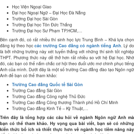
Học Viện Ngoại Giao
Đại học Ngoại Ngữ – Đại Học Đà Nẵng
Trường Đại học Sài Gòn
Trường Đại học Tôn Đức Thắng
Trường Đại học Sư Phạm TP.HCM,…
Bên cạnh đó, có rất nhiều thí sinh học lực Trung Bình – Khá lựa chọn
đăng ký theo học
các trường Cao đẳng có ngành tiếng Anh
. Lý d
là bởi những trường này xét tuyển thẳng với những thí sinh tốt nghiệp
THPT. Phương thức này dễ thở hơn rất nhiều so với hệ Đại học. Nhờ
đó, các bạn có thể nắm chắc cơ hội theo đuổi ước mơ chinh phục tiếng
Anh
của mình. Dưới đây là một số trường Cao đẳng đào tạo Ngôn ng
Anh để bạn có thể tham khảo:
Trường Cao đẳng Quốc tế Sài Gòn
Trường Cao đẳng Sài Gòn
Trường Cao đẳng Công nghệ Thủ Đức
Trường Cao đẳng Công thương Thành phố Hồ Chí Minh
Trường Cao đẳng Kinh Tế – Kỹ Thuật,…
Trên đây là tổng hợp các câu hỏi về ngành Ngôn ngữ Anh mà
bạn có thể tham khảo. Hy vọng qua bài viết, bạn sẽ có những
kiến thức bổ ích và thiết thực hơn về ngành học tiềm năng này