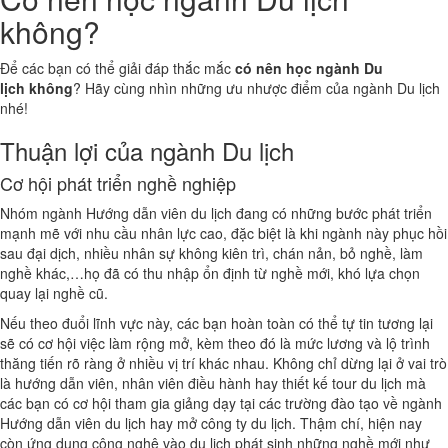
không?
Để các bạn có thể giải đáp thắc mắc
có nên học ngành Du
lịch không
? Hãy cùng nhìn những ưu nhược điểm của ngành Du lịch
nhé!
Thuận lợi của ngành Du lịch
Cơ hội phát triển nghề nghiệp
Nhóm ngành Hướng dẫn viên du lịch đang có những bước phát triển
mạnh mẽ với nhu cầu nhân lực cao, đặc biệt là khi ngành này phục hồi
sau đại dịch, nhiều nhân sự không kiên trì, chán nản, bỏ nghề, làm
nghề khác,…họ đã có thu nhập ổn định từ nghề mới, khó lựa chọn
quay lại nghề cũ.
Nếu theo đuổi lĩnh vực này, các bạn hoàn toàn có thể tự tin tương lại
sẽ có cơ hội việc làm rộng mở, kèm theo đó là mức lương và lộ trình
thăng tiến rõ ràng ở nhiều vị trí khác nhau. Không chỉ dừng lại ở vai trò
là hướng dẫn viên, nhân viên điều hành hay thiết kế tour du lịch mà
các bạn có cơ hội tham gia giảng dạy tại các trường đào tạo về ngành
Hướng dẫn viên du lịch hay mở công ty du lịch. Thậm chí, hiện nay
còn ứng dụng công nghệ vào du lịch phát sinh những nghề mới như