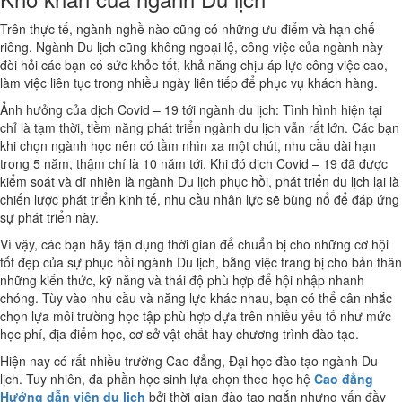
Trên thực tế, ngành nghề nào cũng có những ưu điểm và hạn chế
riêng. Ngành Du lịch cũng không ngoại lệ, công việc của ngành này
đòi hỏi các bạn có sức khỏe tốt, khả năng chịu áp lực công việc cao,
làm việc liên tục trong nhiều ngày liên tiếp để phục vụ khách hàng.
Ảnh hưởng của dịch Covid – 19 tới ngành du lịch: Tình hình hiện tại
chỉ là tạm thời, tiềm năng phát triển ngành du lịch vẫn rất lớn. Các bạn
khi chọn ngành học nên có tầm nhìn xa một chút, nhu cầu dài hạn
trong 5 năm, thậm chí là 10 năm tới. Khi đó dịch Covid – 19 đã được
kiểm soát và dĩ nhiên là ngành Du lịch phục hồi, phát triển du lịch lại là
chiến lược phát triển kinh tế, nhu cầu nhân lực sẽ bùng nổ để đáp ứng
sự phát triển này.
Vì vậy, các bạn hãy tận dụng thời gian để chuẩn bị cho những cơ hội
tốt đẹp của sự phục hồi ngành Du lịch, bằng việc trang bị cho bản thân
những kiến thức, kỹ năng và thái độ phù hợp để hội nhập nhanh
chóng. Tùy vào nhu cầu và năng lực khác nhau, bạn có thể cân nhắc
chọn lựa môi trường học tập phù hợp dựa trên nhiều yếu tố như mức
học phí, địa điểm học, cơ sở vật chất hay chương trình đào tạo.
Hiện nay có rất nhiều trường Cao đẳng, Đại học đào tạo ngành Du
lịch. Tuy nhiên, đa phần học sinh lựa chọn theo học hệ
Cao đẳng
Hướng dẫn viên du lịch
bởi thời gian đào tạo ngắn nhưng vấn đầy