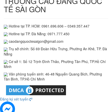
TRƯỜNG CAO ĐẲNG QUỐC
TẾ SÀI GÒN
Hotline tại TP. HCM: 0961.696.606 – 0349.357.447
Hotline tại TP. Đà Nẵng: 0971.777.450
caodangquoctesaigon@gmail.com
Trụ sở chính: Số 69 Đoàn Hữu Trưng, Phường An Khê, TP. Đà
Nẵng
Cơ sở 1: Số 12 Trịnh Đình Thảo, Phường Tân Phú, TP.Hồ Chí
Minh
Văn phòng tuyển sinh: 46-48 Nguyễn Quang Bích, Phường
Tân Bình, TP.Hồ Chí Minh
Đăng ký xét tuyển