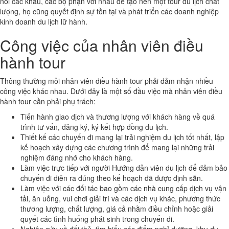
nối các khâu, các bộ phận với nhau để tạo nên một tour du lịch chất
lượng, họ cũng quyết định sự tồn tại và phát triển các doanh nghiệp
kinh doanh du lịch lữ hành.
Công việc của nhân viên điều
hành tour
Thông thường mỗi nhân viên điều hành tour phải đảm nhận nhiều
công việc khác nhau. Dưới đây là một số đầu việc mà nhân viên điều
hành tour cần phải phụ trách:
Tiến hành giao dịch và thương lượng với khách hàng về quá
trình tư vấn, đăng ký, ký kết hợp đồng du lịch.
Thiết kế các chuyến đi mang lại trải nghiệm du lịch tốt nhất, lập
kế hoạch xây dựng các chương trình để mang lại những trải
nghiệm đáng nhớ cho khách hàng.
Làm việc trực tiếp với người Hướng dẫn viên du lịch để đảm bảo
chuyến đi diễn ra đúng theo kế hoạch đã được định sẵn.
Làm việc với các đối tác bao gồm các nhà cung cấp dịch vụ vận
tải, ăn uống, vui chơi giải trí và các dịch vụ khác, phương thức
thương lượng, chất lượng, giá cả nhằm điều chỉnh hoặc giải
quyết các tình huống phát sinh trong chuyến đi.
Nghiên cứu về đối thủ, tìm hiểu các điểm nghỉ dưỡng, khu du