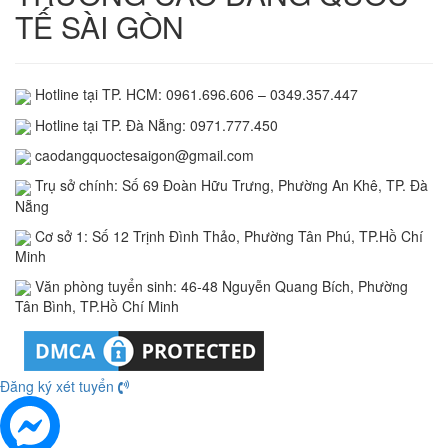
TẾ SÀI GÒN
Hotline tại TP. HCM: 0961.696.606 – 0349.357.447
Hotline tại TP. Đà Nẵng: 0971.777.450
caodangquoctesaigon@gmail.com
Trụ sở chính: Số 69 Đoàn Hữu Trưng, Phường An Khê, TP. Đà
Nẵng
Cơ sở 1: Số 12 Trịnh Đình Thảo, Phường Tân Phú, TP.Hồ Chí
Minh
Văn phòng tuyển sinh: 46-48 Nguyễn Quang Bích, Phường
Tân Bình, TP.Hồ Chí Minh
Đăng ký xét tuyển