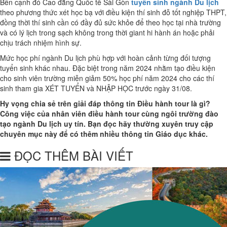
Bên cạnh đó Cao đẳng Quốc tế Sài Gòn
tuyển sinh ngành Du lịch
theo phương thức xét học bạ với điều kiện thí sinh đỗ tốt nghiệp THPT,
đồng thời thí sinh cần có đầy đủ sức khỏe để theo học tại nhà trường
và có lý lịch trong sạch không trong thời giant hi hành án hoặc phải
chịu trách nhiệm hình sự.
Mức học phí ngành Du lịch phù hợp với hoàn cảnh từng đối tượng
tuyển sinh khác nhau. Đặc biệt trong năm 2024 nhằm tạo điều kiện
cho sinh viên trường miễn giảm 50% học phí năm 2024 cho các thí
sinh tham gia XÉT TUYỂN và NHẬP HỌC trước ngày 31/08.
Hy vọng chia sẻ trên giải đáp thông tin Điều hành tour là gì?
Công việc của nhân viên điều hành tour cùng ngôi trường đào
tạo ngành Du lịch uy tín. Bạn đọc hãy thường xuyên truy cập
chuyên mục này để có thêm nhiều thông tin Giáo dục khác.
ĐỌC THÊM BÀI VIẾT