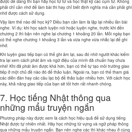
được dễ dàng thì bạn hãy học từ từ và học thật kỹ các cụm từ. Không
phải chỉ cần nhớ để làm bài thi hay chỉ biết định nghĩa mà cần phải ghi
nhớ được cách sử dụng.
Vậy làm thế nào để học kỹ? Điều bạn cần làm là lặp lại nhiều lần bài
nghe. Ví dụ: khi học sách luyện nói hoặc luyện nghe, trước khi đến
chương 2 thì bận nên nghe lại chương 1 khoảng 20 lần. Mỗi ngày bạn
có thể nghe chương 1 khoảng 3 lần và vừa nghe vừa nhắc lại để ghi
nhớ.
Khi luyện giao tiếp bạn có thể ghi âm lại, sau đó nhờ người khác kiểm
tra lại xem cách phát âm và ngữ điệu của mình đã chuẩn hay chưa
nhé! Khi đã phát âm được khá hơn, bạn có thể tự tạo môi trường giao
tiếp ở một chủ đề nào đó để thảo luận. Ngoài ra, bạn có thể tham giá
các diễn đàn hay các câu lạc bộ để thảo luận nhiều hơn. Với cách học
này, khả năng giao tiếp của bạn sẽ tốt hơn rất nhanh chóng.
7. Học tiếng Nhật thông qua
những mẩu truyện ngắn
Phương pháp này được xem là cách học hiệu quả để sử dụng tiếng
Nhật được tự nhiên nhất. Hãy học những từ vựng và ngữ pháp thông
qua những mẩu truyện ngắn. Bạn nên nghe các thì khác nhau ở cùng