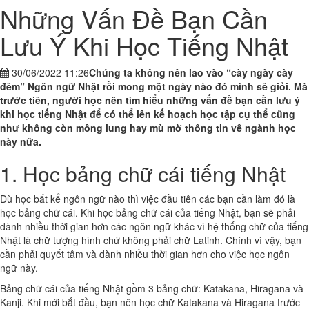
Những Vấn Đề Bạn Cần
Lưu Ý Khi Học Tiếng Nhật
30/06/2022 11:26
Chúng ta không nên lao vào “cày ngày cày
đêm” Ngôn ngữ Nhật rồi mong một ngày nào đó mình sẽ giỏi. Mà
trước tiên, người học nên tìm hiểu những vấn đề bạn cần lưu ý
khi học tiếng Nhật để có thể lên kế hoạch học tập cụ thể cũng
như không còn mông lung hay mù mờ thông tin về ngành học
này nữa.
1. Học bảng chữ cái tiếng Nhật
Dù học bất kể ngôn ngữ nào thì việc đầu tiên các bạn cần làm đó là
học bảng chữ cái. Khi học bảng chữ cái của tiếng Nhật, bạn sẽ phải
dành nhiều thời gian hơn các ngôn ngữ khác vì hệ thống chữ của tiếng
Nhật là chữ tượng hình chứ không phải chữ Latinh. Chính vì vậy, bạn
cần phải quyết tâm và dành nhiều thời gian hơn cho việc học ngôn
ngữ này.
Bảng chữ cái của tiếng Nhật gồm 3 bảng chữ: Katakana, Hiragana và
Kanji. Khi mới bắt đầu, bạn nên học chữ Katakana và Hiragana trước