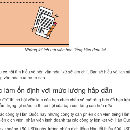
Những lợi ích mà việc học tiếng Hàn đem lại
u cơ hội tìm hiểu về nền văn hóa ‘’xứ sở kim chi’’. Bạn sẽ hiểu về lịch
ống văn hóa của họ ra sao.
ệc làm ổn định với mức lương hấp dẫn
 đẻ’’ thì cơ hội việc làm của bạn chắc chắn sẽ mở rộng hơn để bạn lự
ầm trọng tại nước ta thì cơ hội của bạn còn tăng cao hơn nữa.
 ở các công ty Hàn Quốc hay những công ty cần phiên dịch viên tiếng H
biên dịch viên, nhân viên kinh doanh tại các công ty liên kết với Hàn
y khoảng 150 USD/ngày, lương phiên dịch tiếng Hàn tối thiểu 600 US