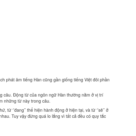
cách phát âm tiếng Hàn cũng gần giống tiếng Việt đôi phần
rong câu. Động từ của ngôn ngữ Hàn thường nằm ở vị trí
êm những từ này trong câu.
 từ ‘’đang’’ thể hiện hành động ở hiện tại, và từ ‘’sẽ’’ ở
nhau. Tuy vậy đừng quá lo lắng vì tất cả đều có quy tắc