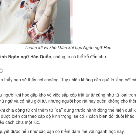
Thuận lợi và khó khăn khi học Ngôn ngữ Hàn
ngành Ngôn ngữ Hàn Quốc
, chúng ta có thể kể đến như:
c
hìn thấy bạn sẽ thấy hơi choáng. Tuy nhiên không cần quá lo lắng bởi 
iều người khi học gặp khó về việc sắp xếp trật tự từ cũng như từ loại t
chủ ngữ và có hậu giới từ, nhưng người học rất hay quên không cho th
i chia động từ chỉ thêm từ ‘’đã’’ đứng trước hành động thể hiện quá khứ,
được biến đổi theo cấp độ kinh trọng, sẽ có 7 cách biến đổi đuôi khác 
ều cách chia một lúc.
 quyết được nếu như các bạn có niềm đam mê với ngành học này.