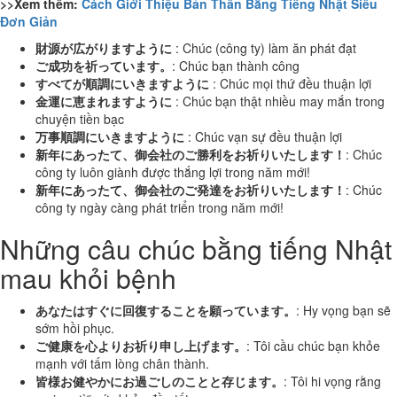
>>Xem thêm:
Cách Giới Thiệu Bản Thân Bằng Tiếng Nhật Siêu
Đơn Giản
財源が広がりますように
: Chúc (công ty) làm ăn phát đạt
ご成功を祈っています。
: Chúc bạn thành công
すべてが順調にいきますように
: Chúc mọi thứ đều thuận lợi
金運に恵まれますように
: Chúc bạn thật nhiều may mắn trong
chuyện tiền bạc
万事順調にいきますように
: Chúc vạn sự đều thuận lợi
新年にあったて、御会社のご勝利をお祈りいたします！
: Chúc
công ty luôn giành được thắng lợi trong năm mới!
新年にあったて、御会社のご発達をお祈りいたします！
: Chúc
công ty ngày càng phát triển trong năm mới!
Những câu chúc bằng tiếng Nhật
mau khỏi bệnh
あなたはすぐに回復することを願っています。
: Hy vọng bạn sẽ
sớm hồi phục.
ご健康を心よりお祈り申し上げます。
: Tôi cầu chúc bạn khỏe
mạnh với tấm lòng chân thành.
皆様お健やかにお過ごしのことと存じます。
: Tôi hi vọng rằng