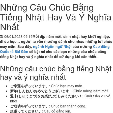
Những Câu Chúc Bằng
Tiếng Nhật Hay Và Ý Nghĩa
Nhất
06/01/2023 09:19
Mỗi dịp năm mới, sinh nhật hay khởi nghiệp,
đi du học… người ta vẫn thường dành cho nhau những lời chúc
may mắn. Sau đây,
ngành Ngôn ngữ Nhật
của trường
Cao đẳng
Quốc tế Sài Gòn
sẽ bật mí cho các bạn những câu chúc bằng
tiếng Nhật hay và ý nghĩa nhất để sử dụng khi cần thiết.
Những câu chúc bằng tiếng Nhật
hay và ý nghĩa nhất
ご幸運を祈っています。
: Chúc bạn may mắn.
新年(しんねん)おめでとうございます！
:Chúc mừng năm mới!
週末(しゅうまつ)をお楽(たの)しみください！:
Cuối tuần vui vẻ
nhé!
ご成功を祈っています。
: Chúc bạn thành công.
頑張ってください。
: Cậu cố gắng lên.