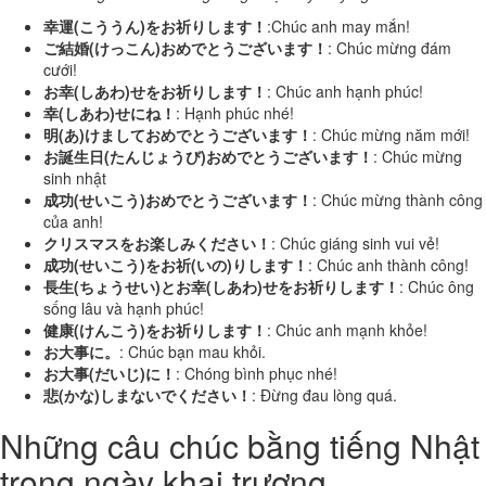
幸運(こううん)をお祈りします！
:Chúc anh may mắn!
ご結婚(けっこん)おめでとうございます！
: Chúc mừng đám
cưới!
お幸(しあわ)せをお祈りします！
: Chúc anh hạnh phúc!
幸(しあわ)せにね！
: Hạnh phúc nhé!
明(あ)けましておめでとうございます！
: Chúc mừng năm mới!
お誕生日(たんじょうび)おめでとうございます！
: Chúc mừng
sinh nhật
成功(せいこう)おめでとうございます！
: Chúc mừng thành công
của anh!
クリスマスをお楽しみください！
: Chúc giáng sinh vui vẻ!
成功(せいこう)をお祈(いの)りします！
: Chúc anh thành công!
長生(ちょうせい)とお幸(しあわ)せをお祈りします！
: Chúc ông
sống lâu và hạnh phúc!
健康(けんこう)をお祈りします！
: Chúc anh mạnh khỏe!
お大事に。
: Chúc bạn mau khỏi.
お大事(だいじ)に！
: Chóng bình phục nhé!
悲(かな)しまないでください！
: Đừng đau lòng quá.
Những câu chúc bằng tiếng Nhật
trong ngày khai trương