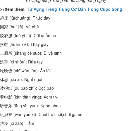
Từ vựng tiếng Trung về đời sống hàng ngày
>>Xem thêm:
Từ Vựng Tiếng Trung Cơ Bản Trong Cuộc Sống
起床 (Qǐchuáng): Thức dậy
回家 (huí jiā): Về nhà
脱衣服 (tuō yī fú): Cởi quần áo
换鞋 (huàn xié): Thay giầy
上厕所 (shàng cè suǒ): Đi vệ sinh
洗手 (xǐ shǒu): Rửa tay
吃晚饭 (chī wǎn fàn): Ăn tối
休息 (xiū xī): Nghỉ ngơi
读报纸 (dú bào zhǐ): Đọc báo
看电影 (kàn diàn yǐng): Xem tivi
听音乐 (tīng yīn yuè): Nghe nhạc
玩游戏 (wán yóu xì): Chơi trò chơi,chơi game
洗澡 (xǐ zǎo): Tắm