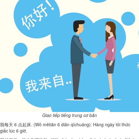
Giao tiếp tiếng trung cơ bản
我每天 6 点起床. (Wǒ mětiān 6 diǎn qǐchuáng): Hàng ngày tôi thức
giấc lúc 6 giờ.