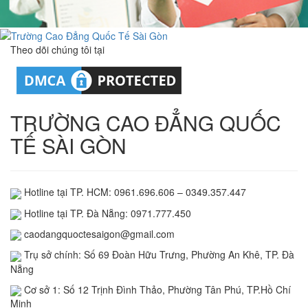
Theo dõi chúng tôi tại
TRƯỜNG CAO ĐẲNG QUỐC
TẾ SÀI GÒN
Hotline tại TP. HCM: 0961.696.606 – 0349.357.447
Hotline tại TP. Đà Nẵng: 0971.777.450
caodangquoctesaigon@gmail.com
Trụ sở chính: Số 69 Đoàn Hữu Trưng, Phường An Khê, TP. Đà
Nẵng
Cơ sở 1: Số 12 Trịnh Đình Thảo, Phường Tân Phú, TP.Hồ Chí
Minh