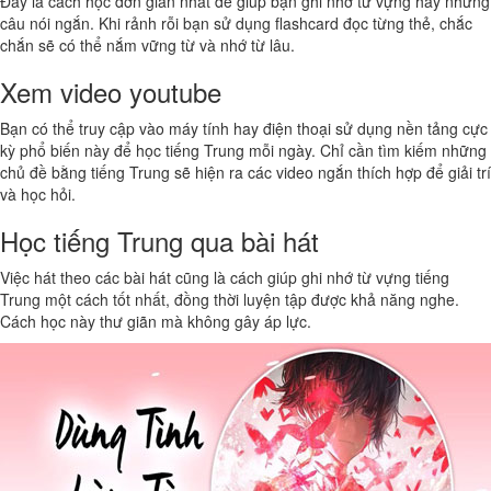
Đây là cách học đơn giản nhất để giúp bạn ghi nhớ từ vựng hay những
câu nói ngắn. Khi rảnh rỗi bạn sử dụng flashcard đọc từng thẻ, chắc
chắn sẽ có thể nắm vững từ và nhớ từ lâu.
Xem video youtube
Bạn có thể truy cập vào máy tính hay điện thoại sử dụng nền tảng cực
kỳ phổ biến này để học tiếng Trung mỗi ngày. Chỉ cần tìm kiếm những
chủ đề bằng tiếng Trung sẽ hiện ra các video ngắn thích hợp để giải trí
và học hỏi.
Học tiếng Trung qua bài hát
Việc hát theo các bài hát cũng là cách giúp ghi nhớ từ vựng tiếng
Trung một cách tốt nhất, đồng thời luyện tập được khả năng nghe.
Cách học này thư giãn mà không gây áp lực.