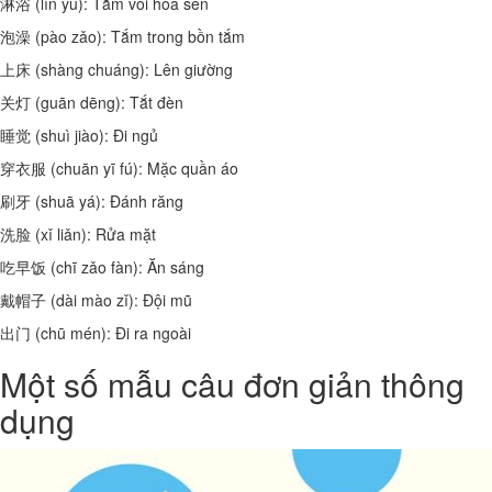
淋浴 (lín yù): Tắm vòi hoa sen
泡澡 (pào zǎo): Tắm trong bồn tắm
上床 (shàng chuáng): Lên giường
关灯 (guān dēng): Tắt đèn
睡觉 (shuì jiào): Đi ngủ
穿衣服 (chuān yī fú): Mặc quần áo
刷牙 (shuā yá): Đánh răng
洗脸 (xǐ liǎn): Rửa mặt
吃早饭 (chī zǎo fàn): Ăn sáng
戴帽子 (dài mào zǐ): Đội mũ
出门 (chū mén): Đi ra ngoài
Một số mẫu câu đơn giản thông
dụng