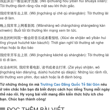
我起床后一般会刷牙洗脸. (Wǒ qǐchuáng hòu yībān huì shuāyá xǐliǎn):
Tôi thường đánh răng rửa mặt sau khi thức giấc.
我经常骑车去上班. (Wǒ jīngcháng qí chē qù shàngbān): Tôi thường lái
xe đi làm.
晚上我常常上网看新闻. (Wǎnshàng wǒ chángcháng shàngwǎng kàn
xīnwén): Buổi tối tôi thường lên mạng xem tin tức.
休息的时间我一般会听音乐或者看报纸. (Xiūxí de shíjiān wǒ yībān huì
tīng yīnyuè huòzhë kàn bàozhǐ): Thời gian nghỉ tôi thường sẽ nghe
nhạc hoặc là đọc báo
我经常开车去上班. (Wǒ jīngcháng kāichē qù shàngbān): Tôi thường lái
ô tô đi làm.
在业余时间, 我经常看电影, 读书或者去打球. (Zài yèyú shíjiān, wǒ
jīngcháng kàn diànyǐng, dúshū huòzhë qù dǎqiú): Những lúc rảnh rỗi,
tôi thường xem phim, đọc sách hoặc là đi đánh bóng.
Từ những thông tin mà
Trường Cao Đẳng Quốc Tế Sài Gòn
nêu
ở trên chắc hẳn bạn đã biết được cách học tiếng Trung mỗi ngày
thế nào rồi. Hy vọng bài viết mang đến kiến thức hữu ích cho
bạn. Chúc bạn thành công!
ĐỌC THÊM BÀI VIẾT