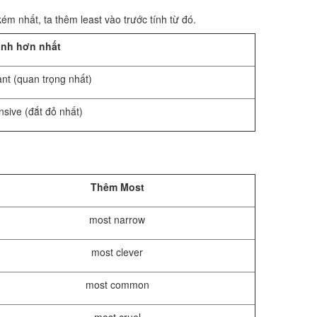
kém nhất, ta thêm least vào trước tính từ đó.
ánh hơn nhất
nt (quan trọng nhất)
sive (đắt đỏ nhất)
Thêm Most
most narrow
most clever
most common
most cruel