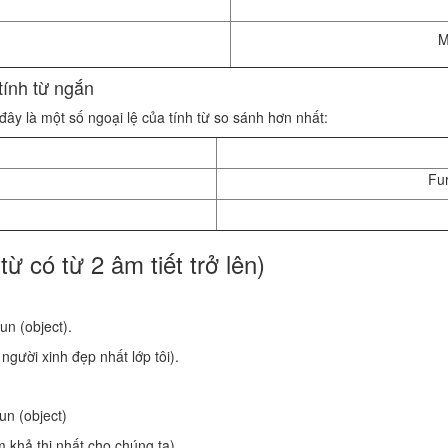
M
tính từ ngắn
đây là một số ngoại lệ của tính từ so sánh hơn nhất:
Fur
từ có từ 2 âm tiết trở lên)
un (object).
 người xinh đẹp nhất lớp tôi).
un (object)
ém khả thi nhất cho chúng ta).