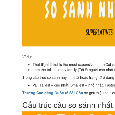
Ví dụ:
That flight ticket is the most expensive of all (Cái 
I am the tallest in my family (Tôi là người cao nhất
Trong cấu trúc so sánh này, tính từ hoặc trạng từ ở dạn
VD: Tallest – cao nhất, Smallest – nhỏ nhất, Faste
Trường Cao đẳng Quốc tế Sài Gòn
sẽ giới thiệu chi t
Cấu trúc câu so sánh nhất 