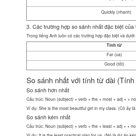
Quickly (nhanh)
3. Các trường hợp so sánh nhất đặc biệt của 
Trong tiếng Anh luôn có các trường hợp đặc biệt và dưới 
Tính từ
Far (xa)
Good (tốt)
So sánh nhất với tính từ dài (Tính 
So sánh hơn nhất
Cấu trúc: Noun (subject) + verb + the + most + adj + + no
Ví dụ: She is the most beautiful girl in my class. (Cô ấy là
So sánh kém nhất
Cấu trúc: Noun (subject) + verb + the + least + adj + + no
Ví dụ: It is the least practical plan for us. (Nó là dự án k