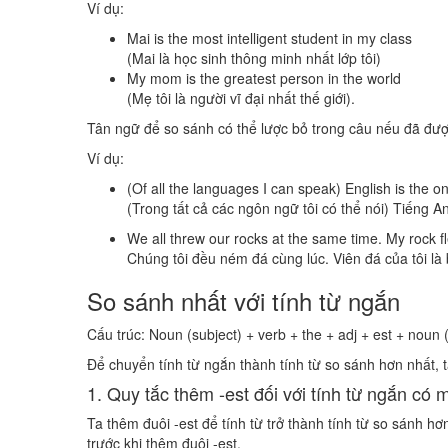
Ví dụ:
Mai is the most intelligent student in my class
(Mai là học sinh thông minh nhất lớp tôi)
My mom is the greatest person in the world
(Mẹ tôi là người vĩ đại nhất thế giới).
Tân ngữ để so sánh có thể lược bỏ trong câu nếu đã đượ
Ví dụ:
(Of all the languages I can speak) English is the on
(Trong tất cả các ngôn ngữ tôi có thể nói) Tiếng An
We all threw our rocks at the same time. My rock fle
Chúng tôi đều ném đá cùng lúc. Viên đá của tôi là 
So sánh nhất với tính từ ngắn
Cấu trúc: Noun (subject) + verb + the + adj + est + noun (
Để chuyển tính từ ngắn thành tính từ so sánh hơn nhất, 
1. Quy tắc thêm -est đối với tính từ ngắn có m
Ta thêm đuôi -est để tính từ trở thành tính từ so sánh h
trước khi thêm đuôi -est.