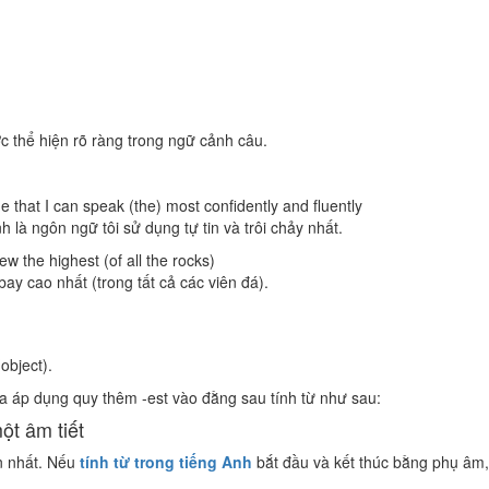
c thể hiện rõ ràng trong ngữ cảnh câu.
e that I can speak (the) most confidently and fluently
h là ngôn ngữ tôi sử dụng tự tin và trôi chảy nhất.
w the highest (of all the rocks)
bay cao nhất (trong tất cả các viên đá).
object).
ta áp dụng quy thêm -est vào đằng sau tính từ như sau:
ột âm tiết
ơn nhất. Nếu
tính từ trong tiếng Anh
bắt đầu và kết thúc bằng phụ âm,