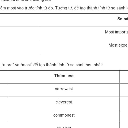
thêm most vào trước tính từ đó. Tương tự, để tạo thành tính từ so sánh 
So s
Most importa
Most expen
g “more” và “most” để tạo thành tính từ so sánh hơn nhất:
Thêm -est
narrowest
cleverest
commonest
cruelest