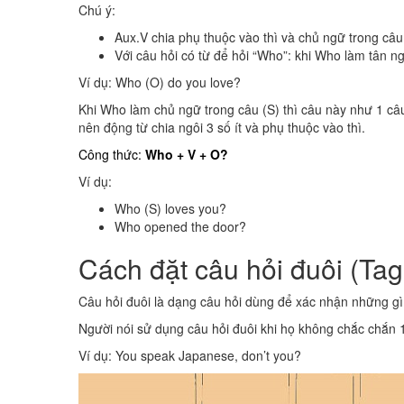
Chú ý:
​Aux.V chia phụ thuộc vào thì và chủ ngữ trong câu
​Với câu hỏi có từ để hỏi “Who”: khi Who làm tân n
Ví dụ: Who (O) do you love?
Khi Who làm chủ ngữ trong câu (S) thì câu này như 1 câu
nên động từ chia ngôi 3 số ít và phụ thuộc vào thì.
Công thức:
Who + V + O?
Ví dụ:
Who (S) loves you?
Who opened the door?
Cách đặt câu hỏi đuôi (Tag
Câu hỏi đuôi là dạng câu hỏi dùng để xác nhận những gì
​Người nói sử dụng câu hỏi đuôi khi họ không chắc chắn 
​Ví dụ: You speak Japanese, don’t you?