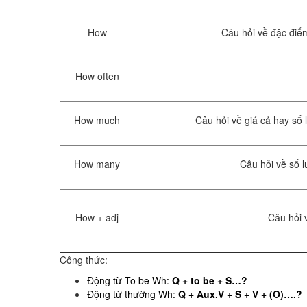
How
Câu hỏi về đặc điểm
How often
How much
Câu hỏi về giá cả hay số
How many
Câu hỏi về số 
How + adj
Câu hỏi 
Công thức:
Động từ To be Wh:
Q + to be + S…?
Động từ thường Wh:
Q + Aux.V + S + V + (O)….?