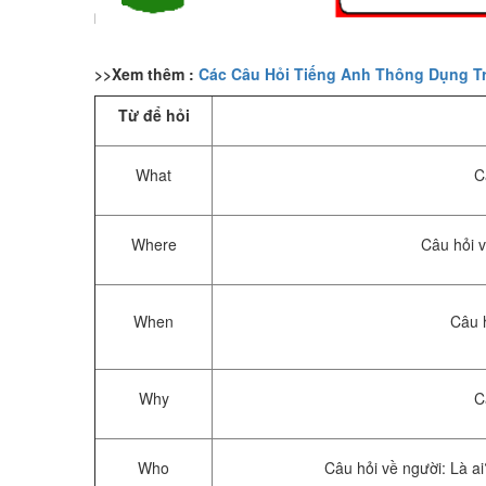
>>Xem thêm :
Các Câu Hỏi Tiếng Anh Thông Dụng Tr
Từ để hỏi
What
C
Where
Câu hỏi v
When
Câu h
Why
C
Who
Câu hỏi về người: Là a