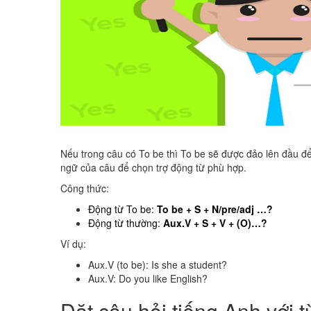
​Nếu trong câu có To be thì To be sẽ được đảo lên đầu để
ngữ của câu để chọn trợ động từ phù hợp.
Công thức:
Động từ To be:
To be + S + N/pre/adj …?
Động từ thường:
Aux.V + S + V + (O)…?
Ví dụ:
Aux.V (to be): ​Is she a student?
​Aux.V: ​Do you like English?
Đăt câu hỏi tiếng Anh với t