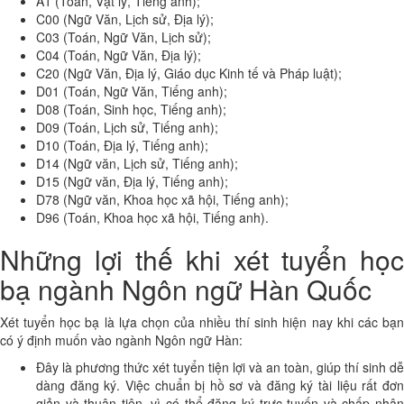
A1 (Toán, Vật lý, Tiếng anh);
C00 (Ngữ Văn, Lịch sử, Địa lý);
C03 (Toán, Ngữ Văn, Lịch sử);
C04 (Toán, Ngữ Văn, Địa lý);
C20 (Ngữ Văn, Địa lý, Giáo dục Kinh tế và Pháp luật);
D01 (Toán, Ngữ Văn, Tiếng anh);
D08 (Toán, Sinh học, Tiếng anh);
D09 (Toán, Lịch sử, Tiếng anh);
D10 (Toán, Địa lý, Tiếng anh);
D14 (Ngữ văn, Lịch sử, Tiếng anh);
D15 (Ngữ văn, Địa lý, Tiếng anh);
D78 (Ngữ văn, Khoa học xã hội, Tiếng anh);
D96 (Toán, Khoa học xã hội, Tiếng anh).
Những lợi thế khi xét tuyển học
bạ ngành Ngôn ngữ Hàn Quốc
Xét tuyển học bạ là lựa chọn của nhiều thí sinh hiện nay khi các bạn
có ý định muốn vào ngành Ngôn ngữ Hàn:
Đây là phương thức xét tuyển tiện lợi và an toàn, giúp thí sinh dễ
dàng đăng ký. Việc chuẩn bị hồ sơ và đăng ký tài liệu rất đơn
giản và thuận tiện, vì có thể đăng ký trực tuyến và chấp nhận