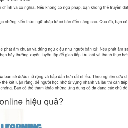
n chỉnh và có nghĩa. Nếu không có ngữ pháp, bạn không thể truyền đ
 học những kiến thức ngữ pháp từ cơ bản đến nâng cao. Qua đó, bạn có t
̉ phát âm chuẩn và đúng ngữ điệu như người bản xứ. Nếu phát âm sai
ạn hãy thường xuyên luyện tập để giao tiếp lưu loát và thành thục hơ
ủa bạn sẽ được mở rộng và hấp dẫn hơn rất nhiều. Theo nghiên cứu cho t
ể kết luận rằng, để người học nhớ từ vựng nhanh và lâu thì cần tiếp 
. Bạn có thể tham khảo những ứng dụng có đa dạng các chủ đề và 
 online hiệu quả?