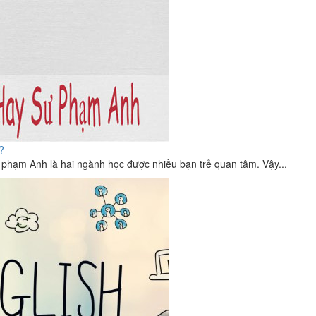
?
phạm Anh là hai ngành học được nhiều bạn trẻ quan tâm. Vậy...