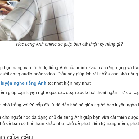
Học tiếng Anh online sẽ giúp bạn cải thiện kỹ năng gì?
n nâng cao trình độ tiếng Anh của mình. Qua các ứng dụng và trang we
i dưới dạng audio hoặc video. Điều này giúp ích rất nhiều cho khả năng 
c
luyện nghe tiếng Anh
tốt nhất hiện nay như:
m giúp bạn luyện nghe qua các đoạn audio hội thoại ngắn. Từ đó, bạn s
 trống với 26 cấp độ từ dễ đến khó sẽ giúp người học luyện nghe tiế
a cho người học đa dạng chủ đề tiếng Anh giúp bạn vừa cải thiện đượ
̉ đề bạn có thể tham khảo như: chủ đề phát triển kỹ năng mềm, phát 
p của câu