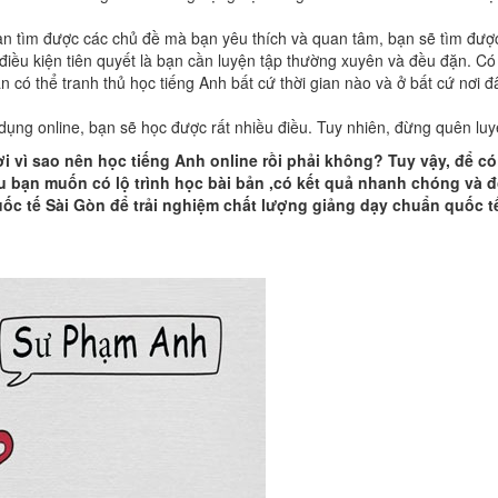
bạn tìm được các chủ đề mà bạn yêu thích và quan tâm, bạn sẽ tìm được
 điều kiện tiên quyết là bạn cần luyện tập thường xuyên và đều đặn. C
̣n có thể tranh thủ học tiếng Anh bất cứ thời gian nào và ở bất cứ nơi
̣ng online, bạn sẽ học được rất nhiều điều. Tuy nhiên, đừng quên luyê
 lời vì sao nên học tiếng Anh online rồi phải không? Tuy vậy, để c
bạn muốn có lộ trình học bài bản ,có kết quả nhanh chóng và đô
c tế Sài Gòn để trải nghiệm chất lượng giảng dạy chuẩn quốc