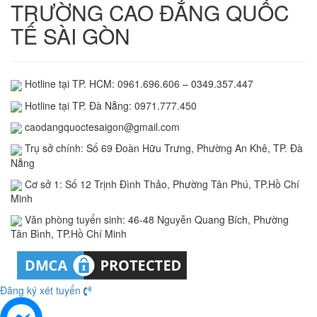
TRƯỜNG CAO ĐẲNG QUỐC
TẾ SÀI GÒN
Hotline tại TP. HCM: 0961.696.606 – 0349.357.447
Hotline tại TP. Đà Nẵng: 0971.777.450
caodangquoctesaigon@gmail.com
Trụ sở chính: Số 69 Đoàn Hữu Trưng, Phường An Khê, TP. Đà
Nẵng
Cơ sở 1: Số 12 Trịnh Đình Thảo, Phường Tân Phú, TP.Hồ Chí
Minh
Văn phòng tuyển sinh: 46-48 Nguyễn Quang Bích, Phường
Tân Bình, TP.Hồ Chí Minh
Đăng ký xét tuyển