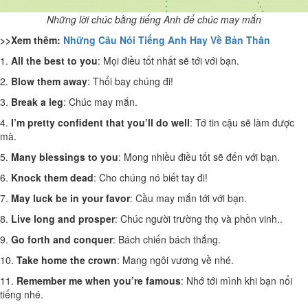
Những lời chúc bằng tiếng Anh để chúc may mắn
>>Xem thêm:
Những Câu Nói Tiếng Anh Hay Về Bản Thân
1.
All the best to you
: Mọi điều tốt nhất sẽ tới với bạn.
2.
Blow them away
: Thổi bay chúng đi!
3.
Break a leg
: Chúc may mắn.
4.
I’m pretty confident that you’ll do well
: Tớ tin cậu sẽ làm được
mà.
5.
Many blessings to you
: Mong nhiều điều tốt sẽ đến với bạn.
6.
Knock them dead
: Cho chúng nó biết tay đi!
7.
May luck be in your favor
: Cầu may mắn tới với bạn.
8.
Live long and prosper
: Chúc người trường thọ và phồn vinh..
9.
Go forth and conquer
: Bách chiến bách thắng.
10.
Take home the crown
: Mang ngôi vương về nhé.
11.
Remember me when you’re famous
: Nhớ tới mình khi bạn nổi
tiếng nhé.