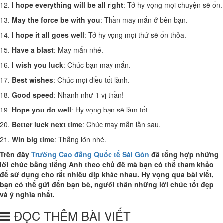
12.
I hope everything will be all right
: Tớ hy vọng mọi chuyện sẽ ổn.
13.
May the force be with you
: Thần may mắn ở bên bạn.
14.
I hope it all goes well
: Tớ hy vọng mọi thứ sẽ ổn thỏa.
15.
Have a blast
: May mắn nhé.
16.
I wish you luck
: Chúc bạn may mắn.
17.
Best wishes
: Chúc mọi điều tốt lành.
18.
Good speed
: Nhanh như 1 vị thần!
19.
Hope you do well
: Hy vọng bạn sẽ làm tốt.
20.
Better luck next time
: Chúc may mắn lần sau.
21.
Win big time
: Thắng lớn nhé.
Trên đây
Trường Cao đẳng Quốc tế Sài Gòn
đã tổng hợp những
lời chúc bằng tiếng Anh theo chủ đề mà bạn có thể tham khảo
để sử dụng cho rất nhiều dịp khác nhau. Hy vọng qua bài viết,
bạn có thể gửi đến bạn bè, người thân những lời chúc tốt đẹp
và ý nghĩa nhất.
ĐỌC THÊM BÀI VIẾT