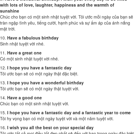
with lots of love, laughter, happiness and the warmth of
sunshine
Chúc cho bạn có một sinh nhật tuyệt vời. Tôi ước mỗi ngày của bạn sẽ
tràn ngập tình yêu, tiếng cười, hạnh phúc và sự ấm áp của ánh nắng
mặt trời.
10.
Have a fabulous birthday
Sinh nhật tuyệt vời nhé.
11.
Have a great one
Có một sinh nhật tuyệt vời nhé.
12.
I hope you have a fantastic day
Tôi ước bạn sẽ có một ngày thật đặc biệt.
13.
I hope you have a wonderful birthday
Tôi ước bạn sẽ có một ngày thật tuyệt vời.
14.
Have a good one
Chúc bạn có một sinh nhật tuyệt vời.
15.
I hope you have a fantastic day and a fantastic year to come
Tôi hy vọng bạn có một ngày tuyệt vời và một năm tuyệt vời.
16.
I wish you all the best on your special day
Tôi ước tất cả mọi điều tốt đẹp nhất sẽ đến với bạn trong ngày đặc biệt