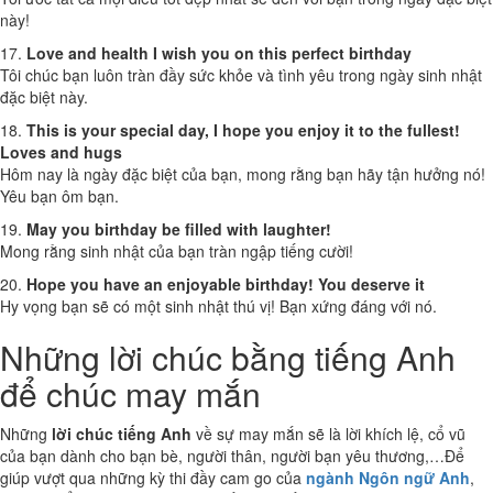
này!
17.
Love and health I wish you on this perfect birthday
Tôi chúc bạn luôn tràn đầy sức khỏe và tình yêu trong ngày sinh nhật
đặc biệt này.
18.
This is your special day, I hope you enjoy it to the fullest!
Loves and hugs
Hôm nay là ngày đặc biệt của bạn, mong rằng bạn hãy tận hưởng nó!
Yêu bạn ôm bạn.
19.
May you birthday be filled with laughter!
Mong rằng sinh nhật của bạn tràn ngập tiếng cười!
20.
Hope you have an enjoyable birthday! You deserve it
Hy vọng bạn sẽ có một sinh nhật thú vị! Bạn xứng đáng với nó.
Những lời chúc bằng tiếng Anh
để chúc may mắn
Những
lời chúc tiếng Anh
về sự may mắn sẽ là lời khích lệ, cổ vũ
của bạn dành cho bạn bè, người thân, người bạn yêu thương,…Để
giúp vượt qua những kỳ thi đầy cam go của
ngành Ngôn ngữ Anh
,