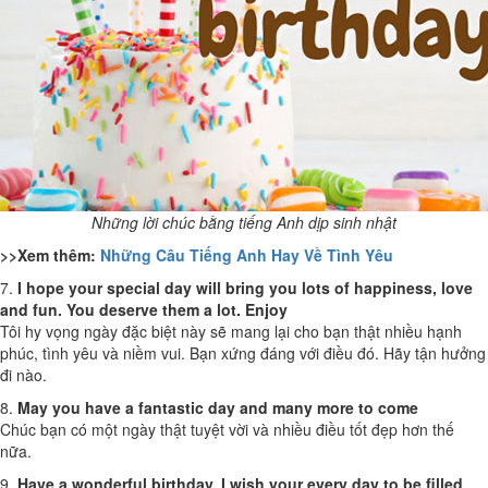
Những lời chúc bằng tiếng Anh dịp sinh nhật
>>Xem thêm:
Những Câu Tiếng Anh Hay Về Tình Yêu
7.
I hope your special day will bring you lots of happiness, love
and fun. You deserve them a lot. Enjoy
Tôi hy vọng ngày đặc biệt này sẽ mang lại cho bạn thật nhiều hạnh
phúc, tình yêu và niềm vui. Bạn xứng đáng với điều đó. Hãy tận hưởng
đi nào.
8.
May you have a fantastic day and many more to come
Chúc bạn có một ngày thật tuyệt vời và nhiều điều tốt đẹp hơn thế
nữa.
9.
Have a wonderful birthday. I wish your every day to be filled