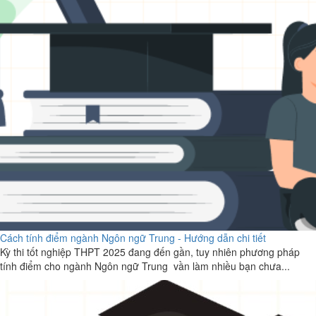
Cách tính điểm ngành Ngôn ngữ Trung - Hướng dẫn chi tiết
Kỳ thi tốt nghiệp THPT 2025 đang đến gần, tuy nhiên phương pháp
tính điểm cho ngành Ngôn ngữ Trung vần làm nhiều bạn chưa...