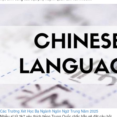
Các Trường Xét Học Bạ Ngành Ngôn Ngữ Trung Năm 2025
Nhiều sĩ tử 2k7 yêu thích tiếng Trung Quốc chắc hẳn sẽ đặt câu hỏi