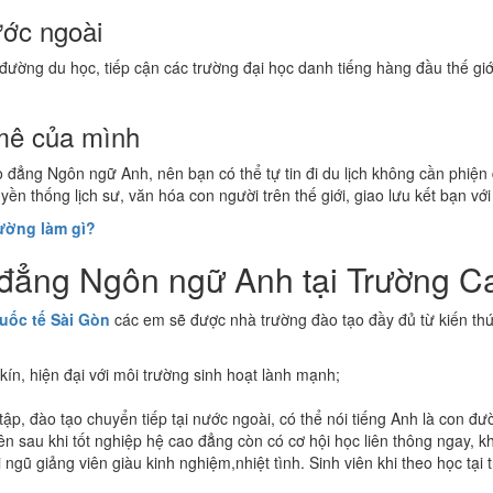
ước ngoài
ng du học, tiếp cận các trường đại học danh tiếng hàng đầu thế giới 
mê của mình
 đẳng Ngôn ngữ Anh, nên bạn có thể tự tin đi du lịch không cần phiện
uyền thống lịch sư, văn hóa con người trên thế giới, giao lưu kết bạn v
rường làm gì?
 đẳng Ngôn ngữ Anh tại Trường C
uốc tế Sài Gòn
các em sẽ được nhà trường đào tạo đầy đủ từ kiến thức
ín, hiện đại với môi trường sinh hoạt lành mạnh;
 tập, đào tạo chuyển tiếp tại nước ngoài, có thể nói tiếng Anh là con 
iên sau khi tốt nghiệp hệ cao đẳng còn có cơ hội học liên thông ngay, k
ũ giảng viên giàu kinh nghiệm,nhiệt tình. Sinh viên khi theo học tại 