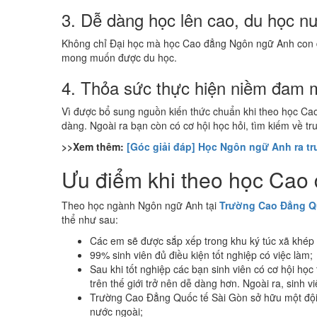
3. Dễ dàng học lên cao, du học n
Không chỉ Đại học mà học Cao đẳng Ngôn ngữ Anh con đườ
mong muốn được du học.
4. Thỏa sức thực hiện niềm đam 
Vì được bổ sung nguồn kiến thức chuẩn khi theo học Cao
dàng. Ngoài ra bạn còn có cơ hội học hỏi, tìm kiếm về tr
>>Xem thêm:
[Góc giải đáp] Học Ngôn ngữ Anh ra t
Ưu điểm khi theo học Cao
Theo học ngành Ngôn ngữ Anh tại
Trường Cao Đẳng Q
thể như sau:
Các em sẽ được sắp xếp trong khu ký túc xã khép k
99% sinh viên đủ điều kiện tốt nghiệp có việc làm;
Sau khi tốt nghiệp các bạn sinh viên có cơ hội học
trên thế giới trở nên dễ dàng hơn. Ngoài ra, sinh v
Trường Cao Đẳng Quốc tế Sài Gòn sở hữu một đội ng
nước ngoài;