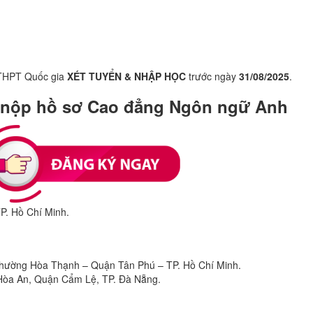
hi THPT Quốc gia
XÉT TUYỂN & NHẬP HỌC
trước ngày
31/08/2025
.
à nộp hồ sơ Cao đẳng Ngôn ngữ Anh
P. Hồ Chí Minh.
Phường Hòa Thạnh – Quận Tân Phú – TP. Hồ Chí Minh.
Hòa An, Quận Cẩm Lệ, TP. Đà Nẵng.