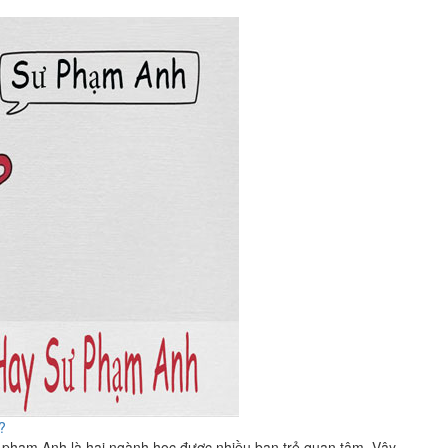
?
phạm Anh là hai ngành học được nhiều bạn trẻ quan tâm. Vậy...