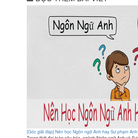
[Góc giải đáp] Nên học Ngôn ngữ Anh hay Sư phạm Anh
Trong thời đại toàn câu hóa, ngành Ngôn ngữ Anh và Sư 