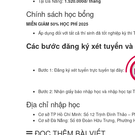
Tại Đà Nẵng:
1.520.000đ/ tháng
Chính sách học bổng
MIỄN GIẢM 50% HỌC PHÍ 2025
Áp dụng đối với tất cả thí sinh đã tốt nghiệp kỳ t
Các bước đăng ký xét tuyển v
Bước 1: Đăng ký xét tuyển trực tuyến tại đây:
Bước 2: Nhận giấy báo nhập học và nhập học tại T
Địa chỉ nhập học
Cơ sở TP Hồ Chí Minh: Số 12 Trịnh Đình Thảo – 
Cơ sở Đà Nẵng: Số 69 Đoàn Hữu Trưng, Phường 
ĐỌC THÊM BÀI VIẾT