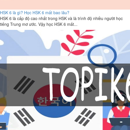
HSK 6 là gì? Học HSK 6 mất bao lâu?
HSK 6 là cấp độ cao nhất trong HSK và là trình độ nhiều người học
tiếng Trung mơ ước. Vậy học HSK 6 mất...