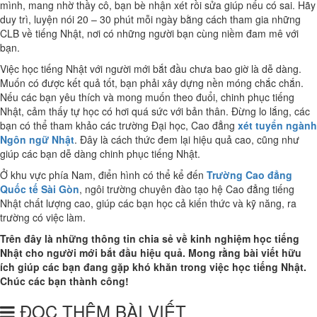
mình, mang nhờ thầy cô, bạn bè nhận xét rồi sửa giúp nếu có sai. Hãy
duy trì, luyện nói 20 – 30 phút mỗi ngày bằng cách tham gia những
CLB về tiếng Nhật, nơi có những người bạn cùng niềm đam mê với
bạn.
Việc học tiếng Nhật với người mới bắt đầu chưa bao giờ là dễ dàng.
Muốn có được kết quả tốt, bạn phải xây dựng nền móng chắc chắn.
Nếu các bạn yêu thích và mong muốn theo đuổi, chinh phục tiếng
Nhật, cảm thấy tự học có hơi quá sức với bản thân. Đừng lo lắng, các
bạn có thể tham khảo các trường Đại học, Cao đẳng
xét tuyển ngành
Ngôn ngữ Nhật
. Đây là cách thức đem lại hiệu quả cao, cũng như
giúp các bạn dễ dàng chinh phục tiếng Nhật.
Ở khu vực phía Nam, điển hình có thể kể đến
Trường Cao đẳng
Quốc tế Sài Gòn
, ngôi trường chuyên đào tạo hệ Cao đẳng tiếng
Nhật chất lượng cao, giúp các bạn học cả kiến thức và kỹ năng, ra
trường có việc làm.
Trên đây là những thông tin chia sẻ về kinh nghiệm học tiếng
Nhật cho người mới bắt đầu hiệu quả. Mong rằng bài viết hữu
ích giúp các bạn đang gặp khó khăn trong việc học tiếng Nhật.
Chúc các bạn thành công!
ĐỌC THÊM BÀI VIẾT