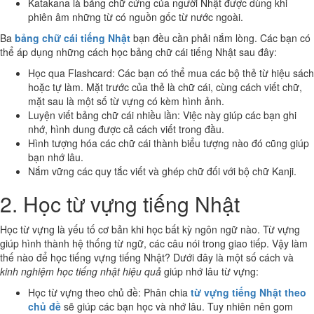
Katakana là bảng chữ cứng của người Nhật được dùng khi
phiên âm những từ có nguồn gốc từ nước ngoài.
Ba
bảng chữ cái tiếng Nhật
bạn đều cần phải nắm lòng. Các bạn có
thể áp dụng những cách học bảng chữ cái tiếng Nhật sau đây:
Học qua Flashcard: Các bạn có thể mua các bộ thẻ từ hiệu sách
hoặc tự làm. Mặt trước của thẻ là chữ cái, cùng cách viết chữ,
mặt sau là một số từ vựng có kèm hình ảnh.
Luyện viết bảng chữ cái nhiều lần: Việc này giúp các bạn ghi
nhớ, hình dung được cả cách viết trong đầu.
Hình tượng hóa các chữ cái thành biểu tượng nào đó cũng giúp
bạn nhớ lâu.
Nắm vững các quy tắc viết và ghép chữ đối với bộ chữ Kanji.
2. Học từ vựng tiếng Nhật
Học từ vựng là yếu tố cơ bản khi học bất kỳ ngôn ngữ nào. Từ vựng
giúp hình thành hệ thống từ ngữ, các câu nói trong giao tiếp. Vậy làm
thế nào để học tiếng vựng tiếng Nhật? Dưới đây là một số cách và
kinh nghiệm học tiếng nhật hiệu quả
giúp nhớ lâu từ vựng:
Học từ vựng theo chủ đề: Phân chia
từ vựng tiếng Nhật theo
chủ đề
sẽ giúp các bạn học và nhớ lâu. Tuy nhiên nên gom