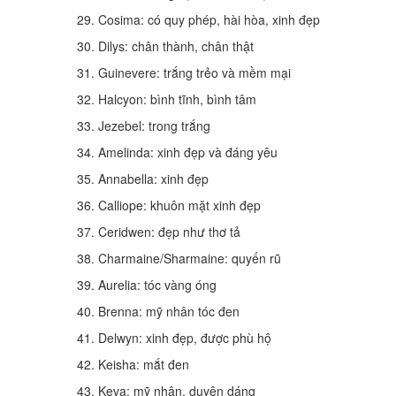
29. Cosima: có quy phép, hài hòa, xinh đẹp
30. Dilys: chân thành, chân thật
31. Guinevere: trắng trẻo và mềm mại
32. Halcyon: bình tĩnh, bình tâm
33. Jezebel: trong trắng
34. Amelinda: xinh đẹp và đáng yêu
35. Annabella: xinh đẹp
36. Calliope: khuôn mặt xinh đẹp
37. Ceridwen: đẹp như thơ tả
38. Charmaine/Sharmaine: quyến rũ
39. Aurelia: tóc vàng óng
40. Brenna: mỹ nhân tóc đen
41. Delwyn: xinh đẹp, được phù hộ
42. Keisha: mắt đen
43. Keva: mỹ nhân, duyên dáng