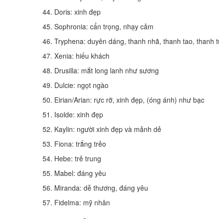
44. Doris: xinh đẹp
45. Sophronia: cẩn trọng, nhạy cảm
46. Tryphena: duyên dáng, thanh nhã, thanh tao, thanh t
47. Xenia: hiếu khách
48. Drusilla: mắt long lanh như sương
49. Dulcie: ngọt ngào
50. Eirian/Arian: rực rỡ, xinh đẹp, (óng ánh) như bạc
51. Isolde: xinh đẹp
52. Kaylin: người xinh đẹp và mảnh dẻ
53. Fiona: trắng trẻo
54. Hebe: trẻ trung
55. Mabel: đáng yêu
56. Miranda: dễ thương, đáng yêu
57. Fidelma: mỹ nhân