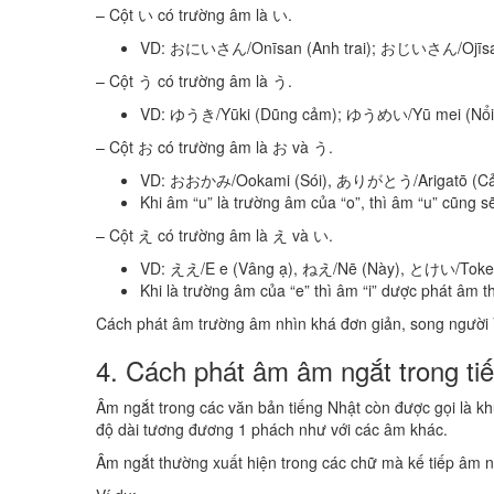
– Cột い có trường âm là い.
VD: おにいさん/Onīsan (Anh trai); おじいさん/Ojīsa
– Cột う có trường âm là う.
VD: ゆうき/Yūki (Dũng cảm); ゆうめい/Yū mei (Nổi t
– Cột お có trường âm là お và う.
VD: おおかみ/Ookami (Sói), ありがとう/Arigatō (Cả
Khi âm “u” là trường âm của “o”, thì âm “u” cũng 
– Cột え có trường âm là え và い.
VD: ええ/E e (Vâng ạ), ねえ/Nē (Này), とけい/Tokei
Khi là trường âm của “e” thì âm “i” dược phát âm t
Cách phát âm trường âm nhìn khá đơn giản, song người V
4. Cách phát âm âm ngắt trong ti
Âm ngắt trong các văn bản tiếng Nhật còn được gọi là 
độ dài tương đương 1 phách như với các âm khác.
Âm ngắt thường xuất hiện trong các chữ mà kế tiếp âm n