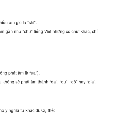
ều âm gió là “shi”.
 âm gần như “chư” tiếng Việt những có chút khác, chỉ
ông phát âm là “ua”).
ếu không sẽ phát âm thành “da”, “du”, “dô” hay “gia”,
o ý nghĩa từ khác đi. Cụ thể: