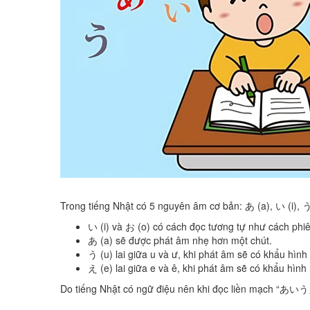
Trong tiếng Nhật có 5 nguyên âm cơ bản: あ (a), い (i), う
い (i) và お (o) có cách đọc tương tự như cách phiên 
あ (a) sẽ được phát âm nhẹ hơn một chút.
う (u) lai giữa u và ư, khi phát âm sẽ có khẩu hình
え (e) lai giữa e và ê, khi phát âm sẽ có khẩu hình
Do tiếng Nhật có ngữ điệu nên khi đọc liền mạch “あいうえお”