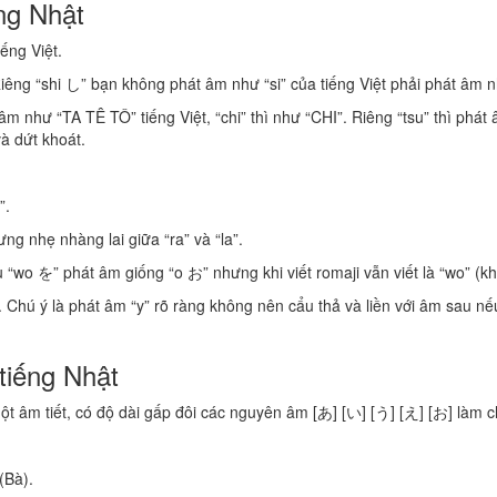
ng Nhật
ếng Việt.
ng “shi し” bạn không phát âm như “si” của tiếng Việt phải phát âm nhi
âm như “TA TÊ TÔ” tiếng Việt, “chi” thì như “CHI”. Riêng “tsu” thì phát
à dứt khoát.
”.
g nhẹ nhàng lai giữa “ra” và “la”.
wo を” phát âm giống “o お” nhưng khi viết romaji vẫn viết là “wo” (kh
iô). Chú ý là phát âm “y” rõ ràng không nên cẩu thả và liền với âm sau n
tiếng Nhật
t âm tiết, có độ dài gấp đôi các nguyên âm [あ] [い] [う] [え] [お] làm ch
Bà).