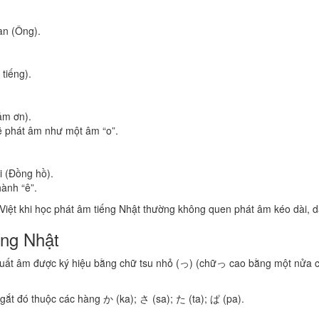
n (Ông).
iếng).
m ơn).
sẽ phát âm như một âm “o”.
 (Đồng hồ).
hành “ê”.
iệt khi học phát âm tiếng Nhật thường không quen phát âm kéo dài, dẫn
ếng Nhật
khuất âm được ký hiệu bằng chữ tsu nhỏ (っ) (chữっ cao bằng một nửa 
gắt đó thuộc các hàng か (ka); さ (sa); た (ta); ぱ (pa).