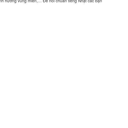
 ảnh hưởng vùng miền,… Để nói chuẩn tiếng Nhật các bạn