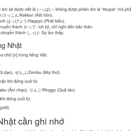
 âm sẽ được viết là いっぱい: không được phiên âm là “itsupai” mà phải 
nh けっこん/Kekkon (Kết hôn).
thành はっぴょう/Happyo (Phát biểu).
chuyển thành かって: ích kỷ, chỉ nghĩ đến bản thân.
âm chuyển thành しっけ: Sự ẩm thấp.
ng Nhật
 chữ [n] trong tiếng Việt.
.
i dạo), ぜんぶ/Zembu (Mọi thứ).
oặc khi đứng cuối từ.
ku (Âm nhạc), りんご/Ringgo (Quả táo).
 khi đứng cuối từ.
ười).
Nhật cần ghi nhớ