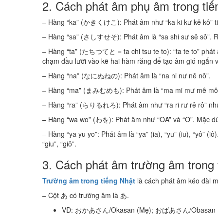
2. Cách phát âm phụ âm trong tiế
– Hàng “ka” (かきくけこ): Phát âm như “ka ki kư kê kô” ti
– Hàng “sa” (さしすせそ): Phát âm là “sa shi sư sê sô”. Riê
– Hàng “ta” (たちつてと = ta chi tsu te to): “ta te to” phát 
chạm đầu lưỡi vào kẽ hai hàm răng để tạo âm gió ngắn v
– Hàng “na” (なにぬねの): Phát âm là “na ni nư nê nô”.
– Hàng “ma” (まみむめも): Phát âm là “ma mi mư mê mô
– Hàng “ra” (らりるれろ): Phát âm như “ra ri rư rê rô” nhưn
– Hàng “wa wo” (わを): Phát âm như “OA” và “Ô”. Mặc dù “
– Hàng “ya yu yo”: Phát âm là “ya” (ia), “yu” (iu), “yô” (
“giu”, “giô”.
3. Cách phát âm trường âm trong 
Trường âm trong tiếng Nhật
là cách phát âm kéo dài mộ
– Cột あ có trường âm là あ.
VD: おかあさん/Okāsan (Mẹ); おばあさん/Obāsan (