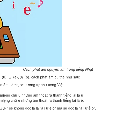
Cách phát âm nguyên âm trong tiếng Nhật
 (u), え (e), お (o), cách phát âm cụ thể như sau:
âm, là “i”, “o” tương tự như tiếng Việt.
 miệng chữ u nhưng âm thoát ra thành tiếng lại là ư.
 miệng chữ e nhưng âm thoát ra thành tiếng lại là ê.
 sẽ không đọc là là “a i ư ê ô” mà sẽ đọc là “à i ư ề ộ”.