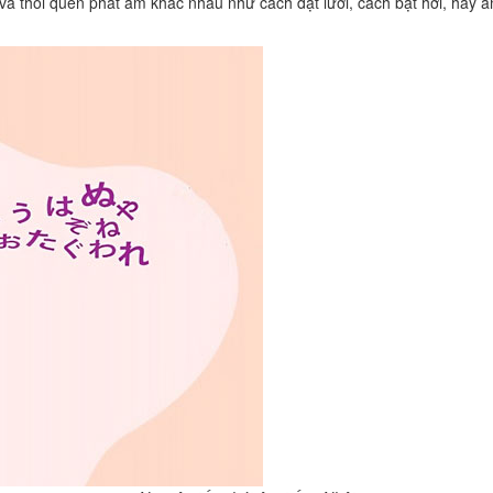
và thói quen phát âm khác nhau như cách đặt lưỡi, cách bật hơi, hay