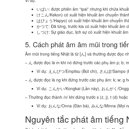
Ví dụ:
いぱい: được phiên âm “ipai” nhưng khi chứa khuất
けこん/Kekon) có xuất hiện khuất âm chuyển thà
はぴょう/Hapyo) có xuất hiện khuất âm chuyển 
かつて: Đã từng, trước kia có xuất hiện khuất âm 
しつけ: Sự giáo dục, lịch sự có xuất hiện khuất 
5. Cách phát âm âm mũi trong tiế
Âm mũi trong tiếng Nhật là từ [ん] và thường được đọc như
– ん được đọc là m khi nó đứng trước các phụ âm p; b; m
Ví dụ: えんぴつ/Empitsu (Bút chì), さんぽ/Sampo (Đ
– ん được đọc là ng khi đứng trước các phụ âm: k; w; g h
Ví dụ: こんかい/Kongkai (Lần này), おんがく/Ongga
– Thường đọc thành /n/ khi đứng trước s (z, j), t (d) hoặc
Ví dụ: おんな/Onna (Đàn bà), みんな/Minna (Mọi ng
Nguyên tắc phát âm tiếng 