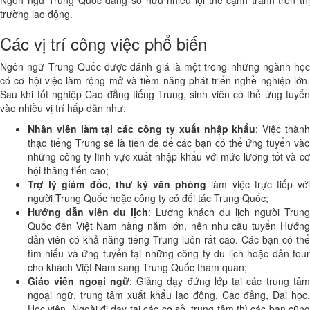
trường lao động.
Các vị trí công việc phổ biến
Ngôn ngữ Trung Quốc được đánh giá là một trong những ngành học
có cơ hội việc làm rộng mở và tiềm năng phát triển nghề nghiệp lớn.
Sau khi tốt nghiệp Cao đẳng tiếng Trung, sinh viên có thể ứng tuyển
vào nhiều vị trí hấp dẫn như:
Nhân viên làm tại các công ty xuất nhập khẩu
: Việc thàn
thạo tiếng Trung sẽ là tiền đề để các bạn có thể ứng tuyển vào
những công ty lĩnh vực xuất nhập khẩu với mức lương tốt và cơ
hội thăng tiến cao;
Trợ lý giám đốc, thư ký văn phòng
làm việc trực tiếp vớ
người Trung Quốc hoặc công ty có đối tác Trung Quốc;
Hướng dẫn viên du lịch
: Lượng khách du lịch người Trun
Quốc đến Việt Nam hàng năm lớn, nên nhu cầu tuyển Hướng
dẫn viên có khả năng tiếng Trung luôn rất cao. Các bạn có thể
tìm hiểu và ứng tuyển tại những công ty du lịch hoặc dẫn tour
cho khách Việt Nam sang Trung Quốc tham quan;
Giáo viên ngoại ngữ
: Giảng dạy đứng lớp tại các trung tâ
ngoại ngữ, trung tâm xuất khẩu lao động, Cao đẳng, Đại học,
Học viên. Ngoài đi dạy tại các cơ sở, trung tâm thì các bạn cũng