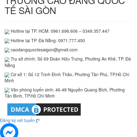
TRƯỜNG CAO ĐẲNG QUỐC
TẾ SÀI GÒN
Hotline tại TP. HCM: 0961.696.606 – 0349.357.447
Hotline tại TP. Đà Nẵng: 0971.777.450
caodangquoctesaigon@gmail.com
Trụ sở chính: Số 69 Đoàn Hữu Trưng, Phường An Khê, TP. Đà
Nẵng
Cơ sở 1: Số 12 Trịnh Đình Thảo, Phường Tân Phú, TP.Hồ Chí
Minh
Văn phòng tuyển sinh: 46-48 Nguyễn Quang Bích, Phường
Tân Bình, TP.Hồ Chí Minh
Đăng ký xét tuyển