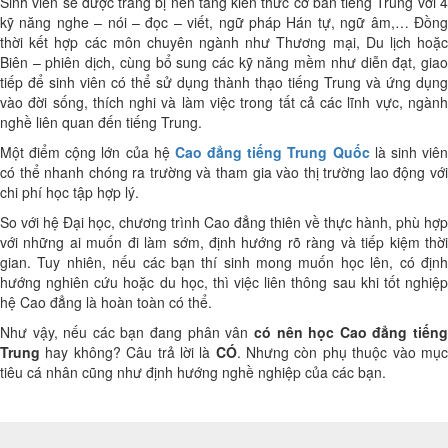
Sinh viên sẽ được trang bị nền tảng kiến thức cơ bản tiếng Trung với 4
kỹ năng nghe – nói – đọc – viết, ngữ pháp Hán tự, ngữ âm,… Đồng
thời kết hợp các môn chuyên ngành như Thương mại, Du lịch hoặc
Biên – phiên dịch, cùng bổ sung các kỹ năng mềm như diễn đạt, giao
tiếp để sinh viên có thể sử dụng thành thạo tiếng Trung và ứng dụng
vào đời sống, thích nghi và làm việc trong tất cả các lĩnh vực, ngành
nghề liên quan đến tiếng Trung.
Một điểm cộng lớn của hệ
Cao đẳng tiếng Trung Quốc
là sinh viê
có thể nhanh chóng ra trường và tham gia vào thị trường lao động với
chi phí học tập hợp lý.
So với hệ Đại học, chương trình Cao đẳng thiên về thực hành, phù hợp
với những ai muốn đi làm sớm, định hướng rõ ràng và tiếp kiệm thời
gian. Tuy nhiên, nếu các bạn thí sinh mong muốn học lên, có định
hướng nghiên cứu hoặc du học, thì việc liên thông sau khi tốt nghiệp
hệ Cao đẳng là hoàn toàn có thể.
Như vậy, nếu các bạn đang phân vân
có nên học Cao đẳng tiến
Trung
hay không? Câu trả lời là
CÓ
. Nhưng còn phụ thuộc vào mụ
tiêu cá nhân cũng như định hướng nghề nghiệp của các bạn.