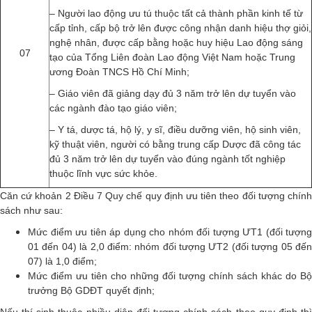
– Người lao động ưu tú thuộc tất cả thành phần kinh tế từ
cấp tỉnh, cấp bộ trở lên được công nhận danh hiệu thợ giỏi,
nghệ nhân, được cấp bằng hoặc huy hiệu Lao động sáng
07
tạo của Tổng Liên đoàn Lao động Việt Nam hoặc Trung
ương Đoàn TNCS Hồ Chí Minh;
– Giáo viên đã giảng dạy đủ 3 năm trở lên dự tuyển vào
các ngành đào tạo giáo viên;
– Y tá, dược tá, hộ lý, y sĩ, điều dưỡng viên, hộ sinh viên,
kỹ thuật viên, người có bằng trung cấp Dược đã công tác
đủ 3 năm trở lên dự tuyển vào đúng ngành tốt nghiệp
thuộc lĩnh vực sức khỏe.
Căn cứ khoản 2 Điều 7 Quy chế quy định ưu tiên theo đối tượng chính
sách như sau:
Mức điểm ưu tiên áp dụng cho nhóm đối tượng ƯT1 (đối tượng
01 đến 04) là 2,0 điểm: nhóm đối tượng ƯT2 (đối tượng 05 đến
07) là 1,0 điểm;
Mức điểm ưu tiên cho những đối tượng chính sách khác do Bộ
trưởng Bộ GDĐT quyết định;
Nếu thí sinh thuộc nhiều diện đối tượng chính sách theo quy định thì