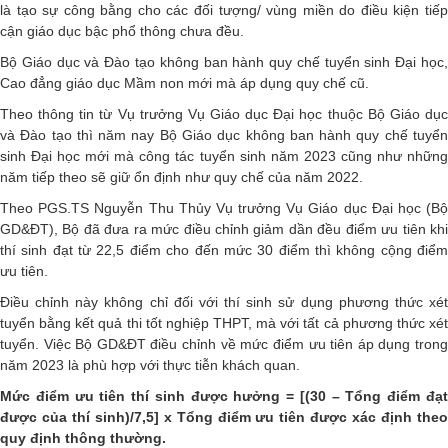
là tạo sự công bằng cho các đối tượng/ vùng miền do điều kiện tiếp
cận giáo dục bậc phổ thông chưa đều.
Bộ Giáo dục và Đào tạo không ban hành quy chế tuyển sinh Đại học,
Cao đẳng giáo dục Mầm non mới mà áp dụng quy chế cũ.
Theo thông tin từ Vụ trưởng Vụ Giáo dục Đại học thuộc Bộ Giáo dục
và Đào tạo thì năm nay Bộ Giáo dục không ban hành quy chế tuyển
sinh Đại học mới mà công tác tuyển sinh năm 2023 cũng như những
năm tiếp theo sẽ giữ ổn định như quy chế của năm 2022.
Theo PGS.TS Nguyễn Thu Thủy Vụ trưởng Vụ Giáo dục Đại học (Bộ
GD&ĐT), Bộ đã đưa ra mức điều chỉnh giảm dần đều điểm ưu tiên khi
thí sinh đạt từ 22,5 điểm cho đến mức 30 điểm thì không cộng điểm
ưu tiên.
Điều chỉnh này không chỉ đối với thí sinh sử dụng phương thức xét
tuyển bằng kết quả thi tốt nghiệp THPT, mà với tất cả phương thức xét
tuyển. Việc Bộ GD&ĐT điều chỉnh về mức điểm ưu tiên áp dụng trong
năm 2023 là phù hợp với thực tiễn khách quan.
Mức điểm ưu tiên thí sinh được hưởng = [(30 – Tổng điểm đạt
được của thí sinh)/7,5] x Tổng điểm ưu tiên được xác định theo
quy định thông thường.