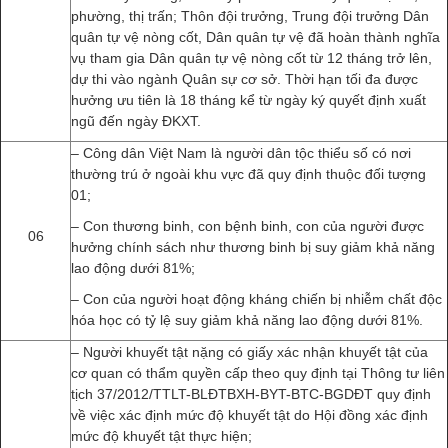
phường, thị trấn; Thôn đội trưởng, Trung đội trưởng Dân
quân tự vệ nòng cốt, Dân quân tự vệ đã hoàn thành nghĩa
vụ tham gia Dân quân tự vệ nòng cốt từ 12 tháng trở lên,
dự thi vào ngành Quân sự cơ sở. Thời hạn tối đa được
hưởng ưu tiên là 18 tháng kể từ ngày ký quyết định xuất
ngũ đến ngày ĐKXT.
– Công dân Việt Nam là người dân tộc thiểu số có nơi
thường trú ở ngoài khu vực đã quy định thuộc đối tượng
01;
– Con thương binh, con bệnh binh, con của người được
06
hưởng chính sách như thương binh bị suy giảm khả năng
lao động dưới 81%;
– Con của người hoạt động kháng chiến bị nhiễm chất độc
hóa học có tỷ lệ suy giảm khả năng lao động dưới 81%.
– Người khuyết tật nặng có giấy xác nhận khuyết tật của
cơ quan có thẩm quyền cấp theo quy định tại Thông tư liên
tịch 37/2012/TTLT-BLĐTBXH-BYT-BTC-BGDĐT quy định
về việc xác định mức độ khuyết tật do Hội đồng xác định
mức độ khuyết tật thực hiện;