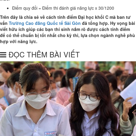
Điểm quy đổi = Điểm thi đánh giá năng lực x 30/1200
Trên đây là chia sẻ về cách tính điểm Đại học khối C mà ban tư
vấn
Trường Cao đẳng Quốc tế Sài Gòn
đã tổng hợp. Hy vọng bài
viết hữu ích giúp các bạn thí sinh nắm rõ được cách tính điểm
để có thể chuẩn bị tốt nhất cho kỳ thi, lựa chọn ngành nghề phù
hợp với năng lực.
ĐỌC THÊM BÀI VIẾT