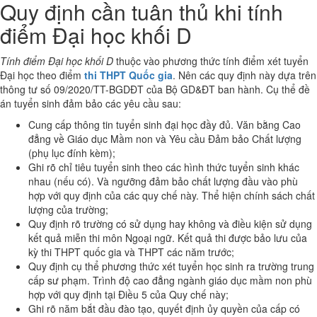
Quy định cần tuân thủ khi tính
điểm Đại học khối D
Tính điểm Đại học khối D
thuộc vào phương thức tính điểm xét tuyển
Đại học theo điểm
thi THPT Quốc gia
. Nên các quy định này dựa trên
thông tư số 09/2020/TT-BGDĐT của Bộ GD&ĐT ban hành. Cụ thể đề
án tuyển sinh đảm bảo các yêu cầu sau:
Cung cấp thông tin tuyển sinh đại học đầy đủ. Văn bằng Cao
đẳng về Giáo dục Mầm non và Yêu cầu Đảm bảo Chất lượng
(phụ lục đính kèm);
Ghi rõ chỉ tiêu tuyển sinh theo các hình thức tuyển sinh khác
nhau (nếu có). Và ngưỡng đảm bảo chất lượng đầu vào phù
hợp với quy định của các quy chế này. Thể hiện chính sách chất
lượng của trường;
Quy định rõ trường có sử dụng hay không và điều kiện sử dụng
kết quả miễn thi môn Ngoại ngữ. Kết quả thi được bảo lưu của
kỳ thi THPT quốc gia và THPT các năm trước;
Quy định cụ thể phương thức xét tuyển học sinh ra trường trung
cấp sư phạm. Trình độ cao đẳng ngành giáo dục mầm non phù
hợp với quy định tại Điều 5 của Quy chế này;
Ghi rõ năm bắt đầu đào tạo, quyết định ủy quyền của cấp có