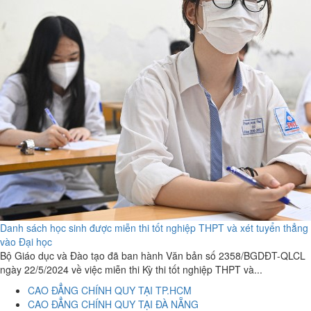
Danh sách học sinh được miễn thi tốt nghiệp THPT và xét tuyển thẳng
vào Đại học
Bộ Giáo dục và Đào tạo đã ban hành Văn bản số 2358/BGDĐT-QLCL
ngày 22/5/2024 về việc miễn thi Kỳ thi tốt nghiệp THPT và...
CAO ĐẲNG CHÍNH QUY TẠI TP.HCM
CAO ĐẲNG CHÍNH QUY TẠI ĐÀ NẴNG