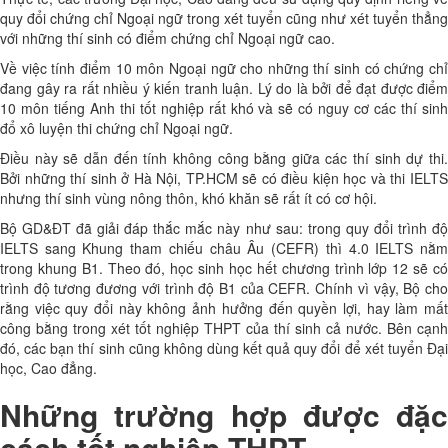
quy đổi chứng chỉ Ngoại ngữ trong xét tuyển cũng như xét tuyển thẳng
với những thí sinh có điểm chứng chỉ Ngoại ngữ cao.
Về việc tính điểm 10 môn Ngoại ngữ cho những thí sinh có chứng chỉ
đang gây ra rất nhiều ý kiến tranh luận. Lý do là bởi để đạt được điểm
10 môn tiếng Anh thi tốt nghiệp rất khó và sẽ có nguy cơ các thí sinh
đổ xô luyện thi chứng chỉ Ngoại ngữ.
Điều này sẽ dẫn đến tính không công bằng giữa các thí sinh dự thi.
Bởi những thí sinh ở Hà Nội, TP.HCM sẽ có điều kiện học và thi IELTS
nhưng thí sinh vùng nông thôn, khó khăn sẽ rất ít có cơ hội.
Bộ GD&ĐT đã giải đáp thắc mắc này như sau: trong quy đổi trình độ
IELTS sang Khung tham chiếu châu Âu (CEFR) thì 4.0 IELTS nằm
trong khung B1. Theo đó, học sinh học hết chương trình lớp 12 sẽ có
trình độ tương đương với trình độ B1 của CEFR. Chính vì vậy, Bộ cho
rằng việc quy đổi này không ảnh hưởng đến quyền lợi, hay làm mất
công bằng trong xét tốt nghiệp THPT của thí sinh cả nước. Bên cạnh
đó, các bạn thí sinh cũng không dùng kết quả quy đổi để xét tuyển Đại
học, Cao đẳng.
Những trường hợp được đặc
cách tốt nghiệp THPT