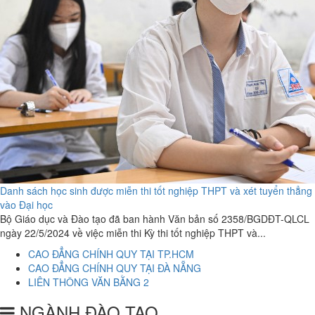
Danh sách học sinh được miễn thi tốt nghiệp THPT và xét tuyển thẳng
vào Đại học
Bộ Giáo dục và Đào tạo đã ban hành Văn bản số 2358/BGDĐT-QLCL
ngày 22/5/2024 về việc miễn thi Kỳ thi tốt nghiệp THPT và...
CAO ĐẲNG CHÍNH QUY TẠI TP.HCM
CAO ĐẲNG CHÍNH QUY TẠI ĐÀ NẴNG
LIÊN THÔNG VĂN BẰNG 2
NGÀNH ĐÀO TẠO