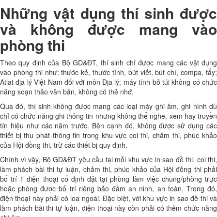
Những vật dụng thí sinh được
và không được mang vào
phòng thi
Theo quy định của Bộ GD&ĐT, thí sinh chỉ được mang các vật dụng
vào phòng thi như: thước kẻ, thước tính, bút viết, bút chì, compa, tẩy;
Atlat địa lý Việt Nam đối với môn Địa lý; máy tính bỏ túi không có chức
năng soạn thảo văn bản, không có thẻ nhớ.
Qua đó, thí sinh không được mang các loại máy ghi âm, ghi hình dù
chỉ có chức năng ghi thông tin nhưng không thể nghe, xem hay truyền
tín hiệu như các năm trước. Bên cạnh đó, không được sử dụng các
thiết bị thu phát thông tin trong khu vực coi thi, chấm thi, phúc khảo
của Hội đồng thi, trừ các thiết bị quy định.
Chính vì vậy, Bộ GD&ĐT yêu cầu tại mỗi khu vực in sao đề thi, coi thi,
làm phách bài thi tự luận, chấm thi, phúc khảo của Hội đồng thi phải
bố trí 1 điện thoại cố định đặt tại phòng làm việc chung/phòng trực
hoặc phòng được bố trí riêng bảo đảm an ninh, an toàn. Trong đó,
điện thoại này phải có loa ngoài. Đặc biệt, với khu vực in sao đề thi và
làm phách bài thi tự luận, điện thoại này còn phải có thêm chức năng