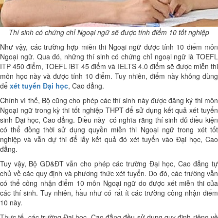
Thí sinh có chứng chỉ Ngoại ngữ sẽ được tính điểm 10 tốt nghiệp
Như vậy, các trường hợp miễn thi Ngoại ngữ được tính 10 điểm môn
Ngoại ngữ. Qua đó, những thí sinh có chứng chỉ ngoại ngữ là TOEFL
ITP 450 điểm, TOEFL iBT 45 điểm và IELTS 4.0 điểm sẽ được miễn thi
môn học này và được tính 10 điểm. Tuy nhiên, điểm này không dùng
để
xét tuyển Đại học
, Cao đẳng.
Chính vì thế, Bộ cũng cho phép các thí sinh này được đăng ký thi môn
Ngoại ngữ trong kỳ thi tốt nghiệp THPT để sử dụng kết quả xét tuyển
sinh Đại học, Cao đẳng. Điều này có nghĩa rằng thí sinh đủ điều kiện
có thể đồng thời sử dụng quyền miễn thi Ngoại ngữ trong xét tốt
nghiệp và vẫn dự thi để lấy kết quả đó xét tuyển vào Đại học, Cao
đẳng.
Tuy vậy, Bộ GD&ĐT vẫn cho phép các trường Đại học, Cao đẳng tự
chủ về các quy định và phương thức xét tuyển. Do đó, các trường vẫn
có thể công nhận điểm 10 môn Ngoại ngữ do được xét miễn thi của
các thí sinh. Tuy nhiên, hầu như có rất ít các trường công nhận điểm
10 này.
Thực tế, các trường Đại học, Cao đẳng đều sử dụng quy định riêng về