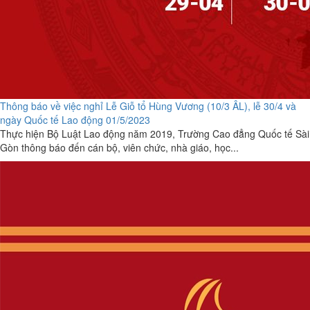
Thông báo về việc nghỉ Lễ Giỗ tổ Hùng Vương (10/3 ÂL), lễ 30/4 và
ngày Quốc tế Lao động 01/5/2023
Thực hiện Bộ Luật Lao động năm 2019, Trường Cao đẳng Quốc tế Sài
Gòn thông báo đến cán bộ, viên chức, nhà giáo, học...