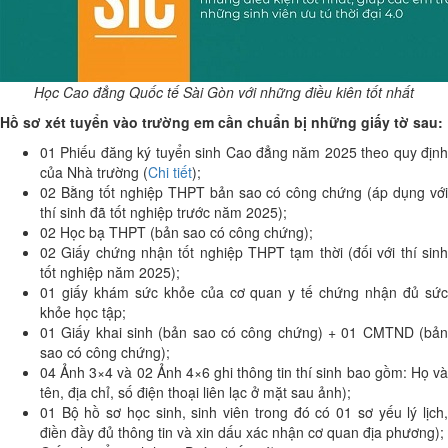
Học Cao đẳng Quốc tế Sài Gòn với những điều kiên tốt nhất
Hồ sơ xét tuyển vào trường em cần chuẩn bị những giấy tờ sau:
01 Phiếu đăng ký tuyển sinh Cao đẳng năm 2025 theo quy định
của Nhà trường (
Chi tiết
);
02 Bằng tốt nghiệp THPT bản sao có công chứng (áp dụng với
thí sinh đã tốt nghiệp trước năm 2025);
02 Học bạ THPT (bản sao có công chứng);
02 Giấy chứng nhận tốt nghiệp THPT tạm thời (đối với thí sinh
tốt nghiệp năm 2025);
01 giấy khám sức khỏe của cơ quan y tế chứng nhận đủ sức
khỏe học tập;
01 Giấy khai sinh (bản sao có công chứng) + 01 CMTND (bản
sao có công chứng);
04 Ảnh 3×4 và 02 Ảnh 4×6 ghi thông tin thí sinh bao gồm: Họ và
tên, địa chỉ, số điện thoại liên lạc ở mặt sau ảnh);
01 Bộ hồ sơ học sinh, sinh viên trong đó có 01 sơ yếu lý lịch,
điền đầy đủ thông tin và xin dấu xác nhận cơ quan địa phương);