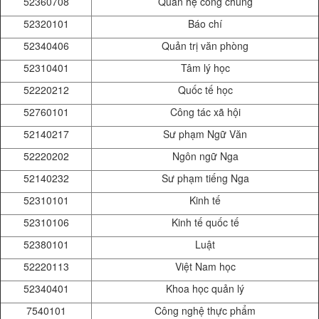
52360708
Quan hệ công chúng
52320101
Báo chí
52340406
Quản trị văn phòng
52310401
Tâm lý học
52220212
Quốc tế học
52760101
Công tác xã hội
52140217
Sư phạm Ngữ Văn
52220202
Ngôn ngữ Nga
52140232
Sư phạm tiếng Nga
52310101
Kinh tế
52310106
Kinh tế quốc tế
52380101
Luật
52220113
Việt Nam học
52340401
Khoa học quản lý
7540101
Công nghệ thực phẩm