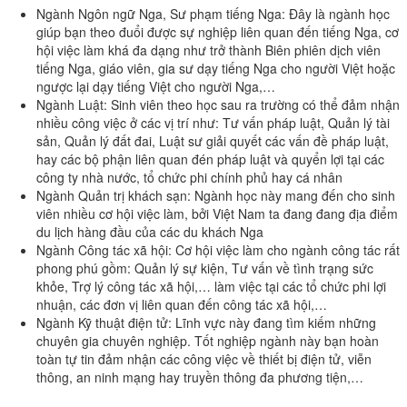
Ngành Ngôn ngữ Nga, Sư phạm tiếng Nga: Đây là ngành học
giúp bạn theo đuổi được sự nghiệp liên quan đến tiếng Nga, cơ
hội việc làm khá đa dạng như trở thành Biên phiên dịch viên
tiếng Nga, giáo viên, gia sư dạy tiếng Nga cho người Việt hoặc
ngược lại dạy tiếng Việt cho người Nga,…
Ngành Luật: Sinh viên theo học sau ra trường có thể đảm nhận
nhiều công việc ở các vị trí như: Tư vấn pháp luật, Quản lý tài
sản, Quản lý đất đai, Luật sư giải quyết các vấn đề pháp luật,
hay các bộ phận liên quan đén pháp luật và quyển lợi tại các
công ty nhà nước, tổ chức phi chính phủ hay cá nhân
Ngành Quản trị khách sạn: Ngành học này mang đến cho sinh
viên nhiều cơ hội việc làm, bởi Việt Nam ta đang đang địa điểm
du lịch hàng đầu của các du khách Nga
Ngành Công tác xã hội: Cơ hội việc làm cho ngành công tác rất
phong phú gồm: Quản lý sự kiện, Tư vấn về tình trạng sức
khỏe, Trợ lý công tác xã hội,… làm việc tại các tổ chức phi lợi
nhuận, các đơn vị liên quan đến công tác xã hội,…
Ngành Kỹ thuật điện tử: Lĩnh vực này đang tìm kiếm những
chuyên gia chuyên nghiệp. Tốt nghiệp ngành này bạn hoàn
toàn tự tin đảm nhận các công việc về thiết bị điện tử, viễn
thông, an ninh mạng hay truyền thông đa phương tiện,…