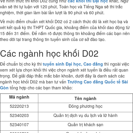
Về hình thức thi khối D02 cũng như
các khối thi Đại học
khác, Ngữ
văn sẽ thi tự luận với 120 phút, Toán học và Tiếng Nga sẽ thi trắc
nghiệm, thời gian làm bài lần lượt là 90 phút và 60 phút.
Về mức điểm chuẩn xét khối D02 có 2 cách thức đó là xét học bạ và
xét kết quả kỳ thi THPT Quốc gia, khoảng điểm của khối dao động từ
15 đến 31 điểm. Để nắm rõ được thông tin khoảng điểm các bạn nên
theo dõi tại trang thông tin tuyển sinh của cơ sở đào tạo.
Các ngành học khối D02
Để chuẩn bị cho kỳ thi
tuyển sinh Đại học, Cao đẳng
thì ngoài việc
xem xét lựa chọn khối thì việc chọn ngành xét tuyển là điều rất quan
trọng. Để giải đáp thắc mắc băn khoăn, dưới đây là danh sách các
ngành học khối D02 mà ban tư vấn
Trường Cao đẳng Quốc tế Sài
Gòn
tổng hợp cho các bạn tham khảo:
Mã ngành
Tên ngành
52220213
Đông phương học
52340203
Quản trị dịch vụ du lịch và lữ hành
52340107
Quản trị khách sạn