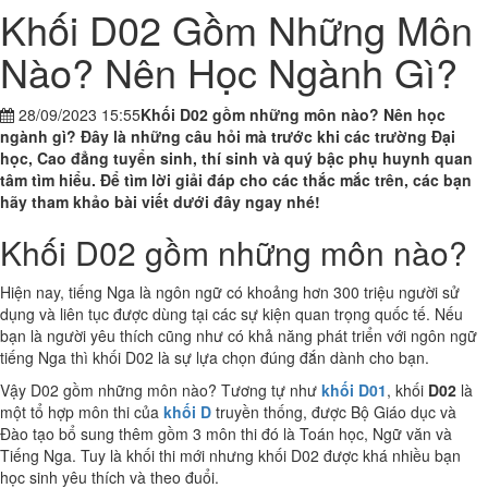
Khối D02 Gồm Những Môn
Nào? Nên Học Ngành Gì?
28/09/2023 15:55
Khối D02 gồm những môn nào? Nên học
ngành gì? Đây là những câu hỏi mà trước khi các trường Đại
học, Cao đẳng tuyển sinh, thí sinh và quý bậc phụ huynh quan
tâm tìm hiểu. Để tìm lời giải đáp cho các thắc mắc trên, các bạn
hãy tham khảo bài viết dưới đây ngay nhé!
Khối D02 gồm những môn nào?
Hiện nay, tiếng Nga là ngôn ngữ có khoảng hơn 300 triệu người sử
dụng và liên tục được dùng tại các sự kiện quan trọng quốc tế. Nếu
bạn là người yêu thích cũng như có khả năng phát triển với ngôn ngữ
tiếng Nga thì khối D02 là sự lựa chọn đúng đắn dành cho bạn.
Vậy D02 gồm những môn nào? Tương tự như
khối D01
, khối
D02
là
một tổ hợp môn thi của
khối D
truyền thống, được Bộ Giáo dục và
Đào tạo bổ sung thêm gồm 3 môn thi đó là Toán học, Ngữ văn và
Tiếng Nga. Tuy là khối thi mới nhưng khối D02 được khá nhiều bạn
học sinh yêu thích và theo đuổi.