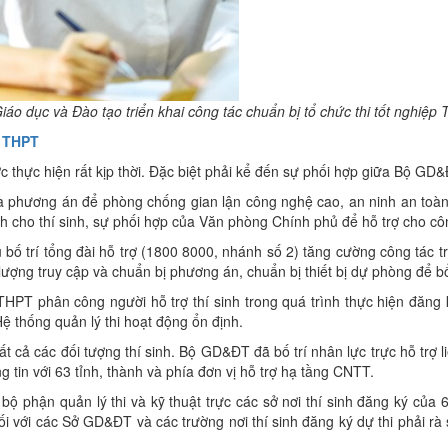
iáo dục và Đào tạo triển khai công tác chuẩn bị tổ chức thi tốt nghiệp
p THPT
ợc thực hiện rất kịp thời. Đặc biệt phải kể đến sự phối hợp giữa Bộ GD
là phương án để phòng chống gian lận công nghệ cao, an ninh an toàn
 cho thí sinh, sự phối hợp của Văn phòng Chính phủ để hỗ trợ cho công
bố trí tổng đài hỗ trợ (1800 8000, nhánh số 2) tăng cường công tác t
lượng truy cập và chuẩn bị phương án, chuẩn bị thiết bị dự phòng để bổ
PT phân công người hỗ trợ thí sinh trong quá trình thực hiện đăng k
Hệ thống quản lý thi hoạt động ổn định.
tất cả các đối tượng thí sinh. Bộ GD&ĐT đã bố trí nhân lực trực hỗ trợ l
g tin với 63 tỉnh, thành và phía đơn vị hỗ trợ hạ tầng CNTT.
ộ phận quản lý thi và kỹ thuật trực các sở nơi thí sinh đăng ký của 6
 với các Sở GD&ĐT và các trường nơi thí sinh đăng ký dự thi phải rà s