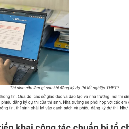
Thí sinh cần làm gì sau khi đăng ký dự thi tốt nghiệp THPT?
hông tin. Qua đó, các sở giáo dục và đào tạo và nhà trường, nơi thí sinh
ư phiếu đăng ký dự thi của thí sinh. Nhà trường sẽ phối hợp với các em đ
 thông tin, thí sinh phải ký vào danh sách và phiếu đăng ký dự thi. 
iển khai công tác chuẩn bị tổ c