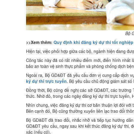
Bộ G
>>Xem thêm:
Quy định khi đăng ký dự thi tốt nghiệ
Hiện tại, việc phối hợp giữa các bộ, ngành hiện đang đư
Công tác này đã có rất nhiều điểm mới, điển hình nhất 
bảo an toàn vệ sinh thực phẩm và phòng chống dịch bệnh
Ngoài ra, Bộ GD&ĐT đã yêu cầu đơn vị cung cấp dịch vụ 
ký dự thi trực tuyến
. Bộ yêu cầu chủ động giám sát số 
Đồng thời, Bộ cũng đề nghị các sở GD&ĐT, các trường TH
thức. Nhờ đó, trong các ngày đăng ký dự thi trực tuyến, 
Nhìn chung, việc đăng ký dự thi cơ bản thuận lợi đối với 
Bên cạnh đó, Bộ cũng thường xuyên liên lạc trao đổi thôn
Bộ GD&ĐT đã trao đổi, nhắc nhở và tiếp tục hướng dẫn b
GD&ĐT yêu cầu, ngay sau khi kết thúc đăng ký dự thi, đối
xác (nếu có).