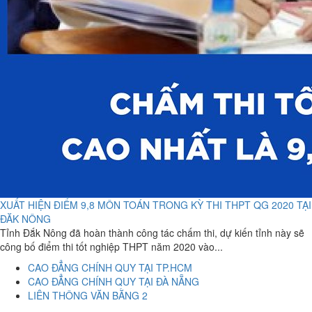
XUẤT HIỆN ĐIỂM 9,8 MÔN TOÁN TRONG KỲ THI THPT QG 2020 TẠI
ĐĂK NÔNG
Tỉnh Đắk Nông đã hoàn thành công tác chấm thi, dự kiến tỉnh này sẽ
công bố điểm thi tốt nghiệp THPT năm 2020 vào...
CAO ĐẲNG CHÍNH QUY TẠI TP.HCM
CAO ĐẲNG CHÍNH QUY TẠI ĐÀ NẴNG
LIÊN THÔNG VĂN BẰNG 2