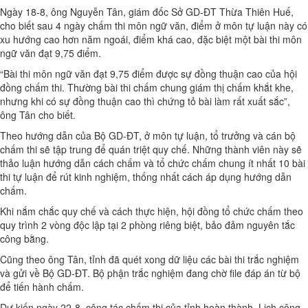
Ngày 18-8, ông Nguyễn Tân, giám đốc Sở GD-ĐT Thừa Thiên Huế,
cho biết sau 4 ngày chấm thi môn ngữ văn, điểm ở môn tự luận này có
xu hướng cao hơn năm ngoái, điểm khá cao, đặc biệt một bài thi môn
ngữ văn đạt 9,75 điểm.
“Bài thi môn ngữ văn đạt 9,75 điểm được sự đồng thuận cao của hội
đồng chấm thi. Thường bài thi chấm chung giám thị chấm khắt khe,
nhưng khi có sự đồng thuận cao thì chứng tỏ bài làm rất xuất sắc”,
ông Tân cho biết.
Theo hướng dẫn của Bộ GD-ĐT, ở môn tự luận, tổ trưởng và cán bộ
chấm thi sẽ tập trung để quán triệt quy chế. Những thành viên này sẽ
thảo luận hướng dẫn cách chấm và tổ chức chấm chung ít nhất 10 bài
thi tự luận để rút kinh nghiệm, thống nhất cách áp dụng hướng dẫn
chấm.
Khi nắm chắc quy chế và cách thực hiện, hội đồng tổ chức chấm theo
quy trình 2 vòng độc lập tại 2 phòng riêng biệt, bảo đảm nguyên tắc
công bằng.
Cũng theo ông Tân, tỉnh đã quét xong dữ liệu các bài thi trắc nghiệm
và gửi về Bộ GD-ĐT. Bộ phận trắc nghiệm đang chờ file đáp án từ bộ
để tiến hành chấm.
Dự kiến ngày 22-8, công tác chấm thi của tỉnh hoàn thành. Lịch công