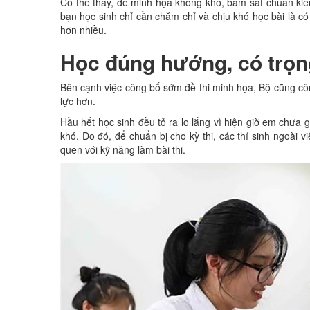
Có thể thấy, đề minh họa không khó, bám sát chuẩn kiế
bạn học sinh chỉ cần chăm chỉ và chịu khó học bài là c
hơn nhiều.
Học đúng hướng, có trọn
Bên cạnh việc công bố sớm đề thi minh họa, Bộ cũng cô
lực hơn.
Hầu hết học sinh đều tỏ ra lo lắng vì hiện giờ em c
khó. Do đó, để chuẩn bị cho kỳ thi, các thí sinh ngo
quen với kỹ năng làm bài thi.