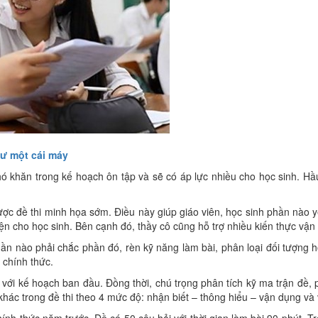
 một cái máy
 khó khăn trong kế hoạch ôn tập và sẽ có áp lực nhiều cho học sinh. Hầu
 biết được đề thi minh họa sớm. Điều này giúp giáo viên, học sinh phần nào
n cho học sinh. Bên cạnh đó, thầy cô cũng hỗ trợ nhiều kiến thực vận
hần nào phải chắc phần đó, rèn kỹ năng làm bài, phân loại đối tượng họ
i chính thức.
o với kế hoạch ban đầu. Đồng thời, chú trọng phân tích kỹ ma trận đề
ớp khác trong đề thi theo 4 mức độ: nhận biết – thông hiểu – vận dụng v
hính thức năm trước. Đề có 50 câu hỏi với thời gian làm bài 90 phút. 