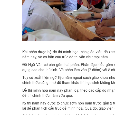
Khi nhận được bộ đề thi minh họa, các giáo viên đã xem và
năm nay, về cơ bản cấu trúc đề thi vẫn như mọi năm.
Đề Ngữ Văn cơ bản gồm hai phần. Phần đọc hiểu gồm 4
dụng cao cho thí sinh. Và phần làm văn (7 điểm) với 2 câ
Tuy có xuất hiện ngữ liệu nằm ngoài sách giáo khoa nhưng
chính thức cũng như đề tham khảo thì học sinh không khó
Đề thi minh họa năm nay phân loại theo các cấp độ nhận
đề thi chính thức năm vừa qua.
Kỳ thi năm nay được tổ chức sớm hơn năm trước gần 2 tu
lại để phân tích cấu trúc đề minh họa. Qua đó, giáo viên 