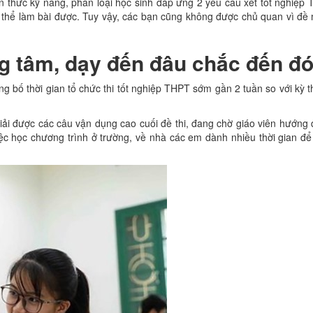
n thức kỹ năng, phân loại học sinh đáp ứng 2 yêu cầu xét tốt nghiệp TH
ó thể làm bài được. Tuy vậy, các bạn cũng không được chủ quan vì đ
g tâm, dạy đến đâu chắc đến đ
ng bố thời gian tổ chức thi tốt nghiệp THPT sớm gần 2 tuần so với kỳ t
hưa giải được các câu vận dụng cao cuối đề thi, đang chờ giáo viên hướng 
ài việc học chương trình ở trường, về nhà các em dành nhiều thời gia