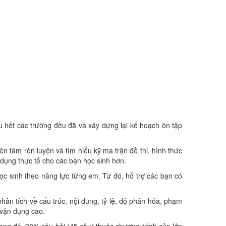
 hết các trường đều đã và xây dựng lại kế hoạch ôn tập
 yên tâm rèn luyện và tìm hiểu kỹ ma trận đề thi, hình thức
 dụng thực tế cho các bạn học sinh hơn.
c sinh theo năng lực từng em. Từ đó, hỗ trợ các bạn có
, phân tích về cấu trúc, nội dung, tỷ lệ, độ phân hóa, phạm
à vận dụng cao.
Trong đó, 90% câu hỏi (45 câu) thuộc chương trình của lớp