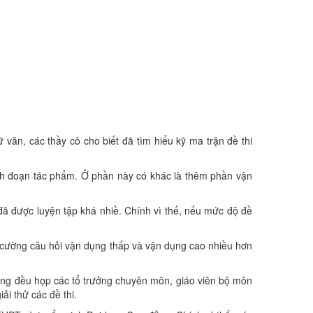
ăn, các thầy cô cho biết đã tìm hiểu kỹ ma trận đề thi
ích đoạn tác phẩm. Ở phần này có khác là thêm phần vận
 được luyện tập khá nhiề. Chính vì thế, nếu mức độ đề
g cường câu hỏi vận dụng thấp và vận dụng cao nhiều hơn
̀ng đều họp các tổ trưởng chuyên môn, giáo viên bộ môn
iải thử các đề thi.