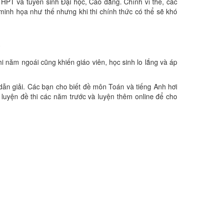
PT và tuyển sinh Đại học, Cao đẳng. Chính vì thế, các
ề minh họa như thế nhưng khi thi chính thức có thể sẽ khó
ó
hi năm ngoái cũng khiến giáo viên, học sinh lo lắng và áp
dẫn giải. Các bạn cho biết đề môn Toán và tiếng Anh hơi
n để luyện đề thi các năm trước và luyện thêm online để cho