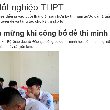
hi tốt nghiệp THPT
 sẽ diễn ra vào cuối tháng 6, sớm hơn kỳ thi năm trước gần 2 tu
ện đề và tăng tốc cho kỳ thi sắp tới.
u mừng khi công bố đề thi minh 
 hơn khi Bộ Giáo dục và Đào tạo công bố đề thi minh họa sớm hơn mọi nă
ảm thấy rất yên tâm.