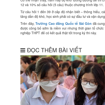
12 và 10% số câu hỏi (5 câu) thuộc chương trình lớp 11.
Từ câu hỏi 1 đến 39 ở cấp độ nhận biết – thông hiểu, cá
tăng dần độ khó, học sinh phải có sự đầu tư và vận dụng
Trên đây,
Trường Cao đẳng Quốc tế Sài Gòn
đã cung c
được công bố sớm là niềm vui nhưng thời gian tổ chức 
nghiệp THPT để có kết quả thật tốt trong kỳ thi này.
ĐỌC THÊM BÀI VIẾT