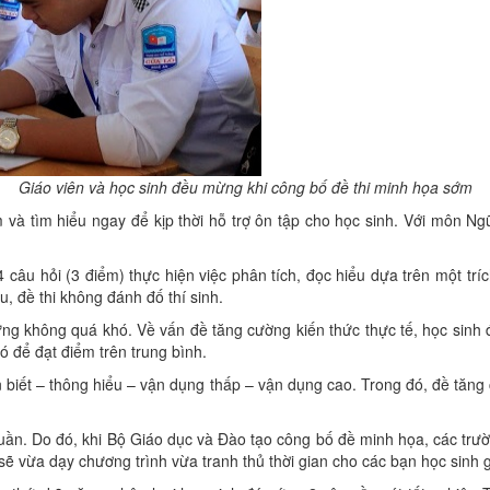
Giáo viên và học sinh đều mừng khi công bố đề thi minh họa sớm
 tìm hiểu ngay để kịp thời hỗ trợ ôn tập cho học sinh. Với môn Ngữ v
 câu hỏi (3 điểm) thực hiện việc phân tích, đọc hiểu dựa trên một tr
u, đề thi không đánh đố thí sinh.
 không quá khó. Về vấn đề tăng cường kiến thức thực tế, học sinh đã
 để đạt điểm trên trung bình.
 biết – thông hiểu – vận dụng thấp – vận dụng cao. Trong đó, đề tăn
ần. Do đó, khi Bộ Giáo dục và Đào tạo công bố đề minh họa, các trươ
sẽ vừa dạy chương trình vừa tranh thủ thời gian cho các bạn học sinh g