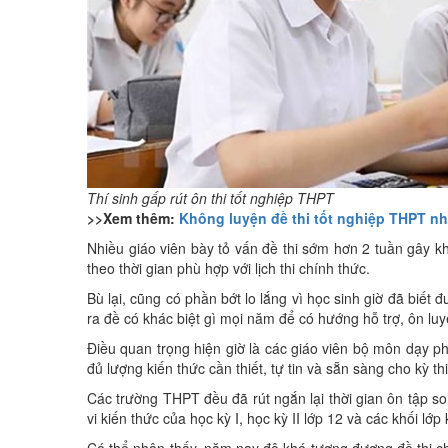
Thí sinh gấp rút ôn thi tốt nghiệp THPT
>>Xem thêm:
Không luyện đề thi tốt nghiệp THPT như
Nhiều giáo viên bày tỏ vấn đề thi sớm hơn 2 tuần gây
theo thời gian phù hợp với lịch thi chính thức.
Bù lại, cũng có phần bớt lo lắng vì học sinh giờ đã
ra đề có khác biệt gì mọi năm để có hướng hỗ trợ, ôn luyệ
Điều quan trọng hiện giờ là các giáo viên bộ môn dạy p
đủ lượng kiến thức cần thiết, tự tin và sẵn sàng cho kỳ th
Các trường THPT đều đã rút ngắn lại thời gian ôn tập s
vi kiến thức của học kỳ I, học kỳ II lớp 12 và các khối l
Có thể nhận thấy, năm nay độ khó tương đương đề thi c