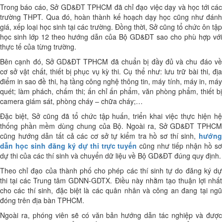
Trong báo cáo, Sở GD&ĐT TPHCM đã chỉ đạo việc dạy và học tới các
trường THPT. Qua đó, hoàn thành kế hoạch dạy học cũng như đánh
giá, xếp loại học sinh tại các trường. Đồng thời, Sở cũng tổ chức ôn tập
học sinh lớp 12 theo hướng dẫn của Bộ GD&ĐT sao cho phù hợp với
thực tế của từng trường.
Bên cạnh đó, Sở GD&ĐT TPHCM đã chuẩn bị đầy đủ và chu đáo về
cơ sở vật chất, thiết bị phục vụ kỳ thi. Cụ thể như: lưu trữ bài thi, địa
điểm in sao đề thi, hạ tầng công nghệ thông tin, máy tính, máy in, máy
quét; làm phách, chấm thi; ấn chỉ ấn phẩm, văn phòng phẩm, thiết bị
camera giám sát, phòng cháy – chữa cháy;…
Đặc biệt, Sở cũng đã tổ chức tập huấn, triển khai việc thực hiện hệ
thống phần mềm dùng chung của Bộ. Ngoài ra, Sở GD&ĐT TPHCM
cũng hướng dẫn tất cả các cơ sở tự kiểm tra hồ sơ thí sinh,
hướng
dẫn học sinh đăng ký dự thi trực tuyến
cũng như tiếp nhận hồ s
dự thi của các thí sinh và chuyển dữ liệu về Bộ GD&ĐT đúng quy định.
Theo chỉ đạo của thành phố cho phép các thí sinh tự do đăng ký dự
thi tại các Trung tâm GDNN-GDTX. Điều này nhằm tạo thuận lợi nhất
cho các thí sinh, đặc biệt là các quân nhân và công an đang tại ngũ
đóng trên địa bàn TPHCM.
Ngoài ra, phóng viên sẽ có văn bản hướng dẫn tác nghiệp và được