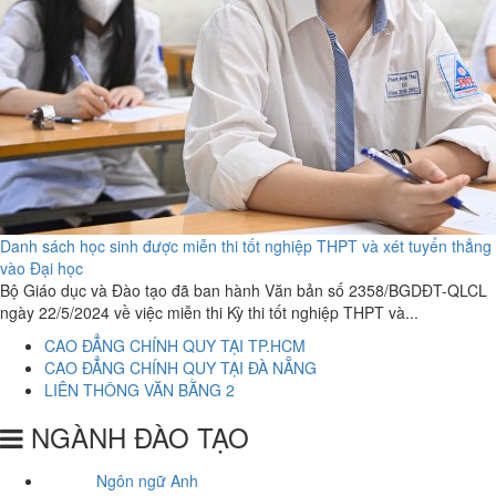
Danh sách học sinh được miễn thi tốt nghiệp THPT và xét tuyển thẳng
vào Đại học
Bộ Giáo dục và Đào tạo đã ban hành Văn bản số 2358/BGDĐT-QLCL
ngày 22/5/2024 về việc miễn thi Kỳ thi tốt nghiệp THPT và...
CAO ĐẲNG CHÍNH QUY TẠI TP.HCM
CAO ĐẲNG CHÍNH QUY TẠI ĐÀ NẴNG
LIÊN THÔNG VĂN BẰNG 2
NGÀNH ĐÀO TẠO
Ngôn ngữ Anh