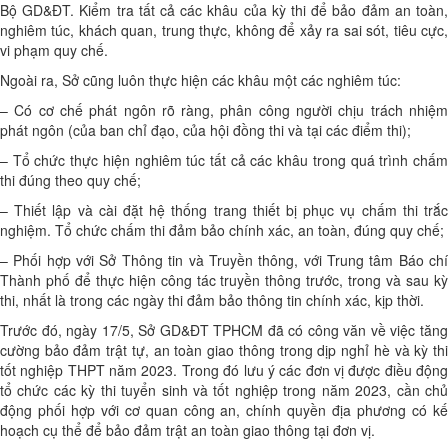
Bộ GD&ĐT. Kiểm tra tất cả các khâu của kỳ thi để bảo đảm an toàn,
nghiêm túc, khách quan, trung thực, không để xảy ra sai sót, tiêu cực,
vi phạm quy chế.
Ngoài ra, Sở cũng luôn thực hiện các khâu một các nghiêm túc:
– Có cơ chế phát ngôn rõ ràng, phân công người chịu trách nhiệm
phát ngôn (của ban chỉ đạo, của hội đồng thi và tại các điểm thi);
– Tổ chức thực hiện nghiêm túc tất cả các khâu trong quá trình chấm
thi đúng theo quy chế;
– Thiết lập và cài đặt hệ thống trang thiết bị phục vụ chấm thi trắc
nghiệm. Tổ chức chấm thi đảm bảo chính xác, an toàn, đúng quy chế;
– Phối hợp với Sở Thông tin và Truyền thông, với Trung tâm Báo chí
Thành phố để thực hiện công tác truyền thông trước, trong và sau kỳ
thi, nhất là trong các ngày thi đảm bảo thông tin chính xác, kịp thời.
Trước đó, ngày 17/5, Sở GD&ĐT TPHCM đã có công văn về việc tăng
cường bảo đảm trật tự, an toàn giao thông trong dịp nghỉ hè và kỳ thi
tốt nghiệp THPT năm 2023. Trong đó lưu ý các đơn vị được điều động
tổ chức các kỳ thi tuyển sinh và tốt nghiệp trong năm 2023, cần chủ
động phối hợp với cơ quan công an, chính quyền địa phương có kế
hoạch cụ thể để bảo đảm trật an toàn giao thông tại đơn vị.