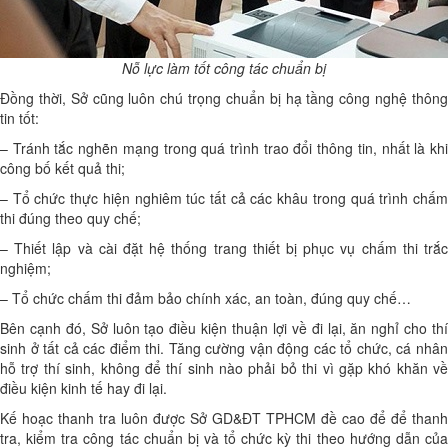
Nỗ lực làm tốt công tác chuẩn bị
Đồng thời, Sở cũng luôn chú trọng chuẩn bị hạ tầng công nghệ thông
tin tốt:
– Tránh tắc nghẽn mạng trong quá trình trao đổi thông tin, nhất là khi
công bố kết quả thi;
– Tổ chức thực hiện nghiêm túc tất cả các khâu trong quá trình chấm
thi đúng theo quy chế;
– Thiết lập và cài đặt hệ thống trang thiết bị phục vụ chấm thi trắc
nghiệm;
– Tổ chức chấm thi đảm bảo chính xác, an toàn, đúng quy chế…
Bên cạnh đó, Sở luôn tạo điều kiện thuận lợi về đi lại, ăn nghỉ cho thí
sinh ở tất cả các điểm thi. Tăng cường vận động các tổ chức, cá nhân
hỗ trợ thí sinh, không để thí sinh nào phải bỏ thi vì gặp khó khăn về
điều kiện kinh tế hay đi lại.
Kế hoạc thanh tra luôn được Sở GD&ĐT TPHCM đề cao để để thanh
tra, kiểm tra công tác chuẩn bị và tổ chức kỳ thi theo hướng dẫn của