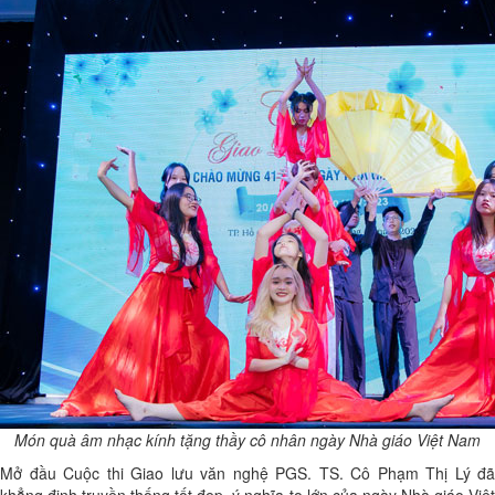
Món quà âm nhạc kính tặng thầy cô nhân ngày Nhà giáo Việt Nam
Mở đầu Cuộc thi Giao lưu văn nghệ PGS. TS. Cô Phạm Thị Lý đã
khẳng định truyền thống tốt đẹp, ý nghĩa to lớn của ngày Nhà giáo Việt