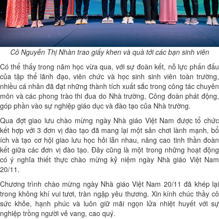
Cô Nguyễn Thị Nhàn trao giấy khen và quà tới các bạn sinh viên
Có thể thấy trong năm học vừa qua, với sự đoàn kết, nỗ lực phấn đấu
của tập thể lãnh đạo, viên chức và học sinh sinh viên toàn trường,
nhiều cá nhân đã đạt những thành tích xuất sắc trong công tác chuyên
môn và các phong trào thi đua do Nhà trường, Công đoàn phát động,
góp phần vào sự nghiệp giáo dục và đào tạo của Nhà trường.
Qua đợt giao lưu chào mừng ngày Nhà giáo Việt Nam được tổ chức
kết hợp với 3 đơn vị đào tạo đã mang lại một sân chơi lành mạnh, bổ
ích và tạo cơ hội giao lưu học hỏi lẫn nhau, nâng cao tinh thần đoàn
kết giữa các đơn vị đào tạo. Đây cũng là một trong những hoạt động
có ý nghĩa thiết thực chào mừng kỷ niệm ngày Nhà giáo Việt Nam
20/11.
Chương trình chào mừng ngày Nhà giáo Việt Nam 20/11 đã khép lại
trong không khí vui tươi, tràn ngập yêu thương. Xin kính chúc thầy cô
sức khỏe, hạnh phúc và luôn giữ mãi ngọn lửa nhiệt huyết với sự
nghiệp trồng người vẻ vang, cao quý.