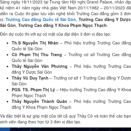
Sáng ngày 18/11/2023 tại Trung tâm Hội nghị Grand Palace, nhân dịp
kỷ niệm 41 năm ngày nhà giáo Việt Nam 20/11/1982 – 20/11/2023 đã
diễn ra Cuộc thi giao lưu văn nghệ khối Trường Cao đẳng gồm 3 đơn
vị:
Trường Cao đẳng Quốc tế Sài Gòn
,
Trường Cao đẳng Y Dược
Sài Gòn
,
Trường Cao đẳng Y Khoa Phạm Ngọc Thạch
.
Đến dự cuộc thi với sự có mặt của đại diện 3 đơn vị đào tạo:
Th.S Nguyễn Thị Nhàn
– Phó hiệu trưởng Trường Cao đẳng
Quốc tế Sài Gòn
Cô Phạm Thị Thu Trang
– Trưởng cơ sở Trường Cao đẳn
Quốc tế Sài Gòn
Thầy Nguyễn Văn Phương
– Phó hiệu trưởng Trường Ca
đẳng Y Dược Sài Gòn
Thầy Vũ Duy Tạnh
– Trưởng cơ sở 1 Trường Cao đẳng Y Dượ
Sài Gòn
PGS. TS. Phạm Thị Lý
– Hiệu trưởng Trường Cao đẳng Y Kho
Phạm Ngọc Thạch
Thầy Nguyễn Thành Quân
– Phó hiệu trưởng Trường Cao
đẳng Y Khoa Phạm Ngọc Thạch
Và đặc biệt là sự góp mặt của tất cả quý Thầy Cô và toàn thể các bạn
sinh viên đang theo học từ 3 đơn vị đào tạo.