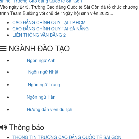
shine” Trường Cao đẳng Quốc tế Sài Gòn
Vào ngày 24/3, Trường Cao đẳng Quốc tế Sài Gòn đã tổ chức chương
trình Team Building với chủ đề “Ngày hội sinh viên 2023...
CAO ĐẲNG CHÍNH QUY TẠI TP.HCM
CAO ĐẲNG CHÍNH QUY TẠI ĐÀ NẴNG
LIÊN THÔNG VĂN BẰNG 2
NGÀNH ĐÀO TẠO
Ngôn ngữ Anh
Ngôn ngữ Nhật
Ngôn ngữ Trung
Ngôn ngữ Hàn
Hướng dẫn viên du lịch
Thông báo
THÔNG TIN TRƯỜNG CAO ĐẲNG QUỐC TẾ SÀI GÒN