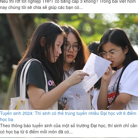
Nếu thi rớt tốt nghiệp THPT có bằng cấp 3 không? Trong bài viết hôm
nay chúng tôi sẽ chia sẻ giúp các bạn có...
Tuyển sinh 2024: Thí sinh có thể trúng tuyển nhiều Đại học với 6 điểm
học bạ
Theo thông báo tuyển sinh của một số trường Đại học, thí sinh chỉ cần
có học bạ từ 6 điểm mỗi môn đã có...