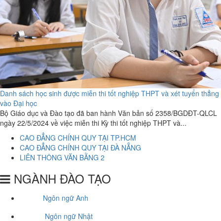
Danh sách học sinh được miễn thi tốt nghiệp THPT và xét tuyển thẳng
vào Đại học
Bộ Giáo dục và Đào tạo đã ban hành Văn bản số 2358/BGDĐT-QLCL
ngày 22/5/2024 về việc miễn thi Kỳ thi tốt nghiệp THPT và...
CAO ĐẲNG CHÍNH QUY TẠI TP.HCM
CAO ĐẲNG CHÍNH QUY TẠI ĐÀ NẴNG
LIÊN THÔNG VĂN BẰNG 2
NGÀNH ĐÀO TẠO
Ngôn ngữ Anh
Ngôn ngữ Nhật