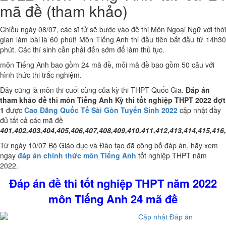
mã đề (tham khảo)
Chiều ngày 08/07, các sĩ tử sẽ bước vào đề thi Môn Ngoại Ngữ với thời
gian làm bài là 60 phút! Môn Tiếng Anh thi đầu tiên bắt đầu từ 14h30
phút. Các thí sinh cần phải đến sớm để làm thủ tục.
môn Tiếng Anh bao gồm 24 mã đề, mỗi mã đề bao gồm 50 câu với
hình thức thi trắc nghiệm.
Đây cũng là môn thi cuối cùng của kỳ thi THPT Quốc Gia.
Đáp án
tham khảo đề thi môn Tiếng Anh Kỳ thi tốt nghiệp THPT 2022 đợt
1
được
Cao Đẳng Quốc Tế Sài Gòn Tuyển Sinh 2022
cập nhật đầy
đủ tất cả các mã đề
401,402,403,404,405,406,407,408,409,410,411,412,413,414,415,416,
Từ ngày 10/07 Bộ Giáo dục và Đào tạo đã công bố đáp án, hãy xem
ngay
đáp án chính thức môn Tiếng Anh
tốt nghiệp THPT năm
2022.
Đáp án đề thi tốt nghiệp THPT năm 2022
môn Tiếng Anh 24 mã đề