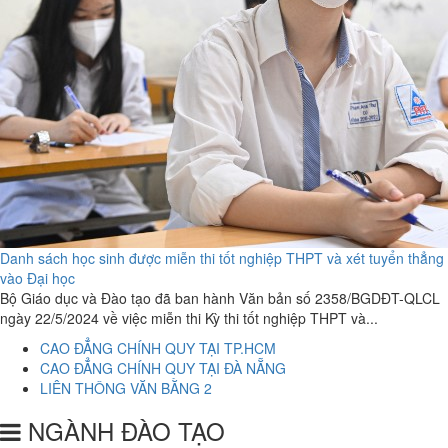
Danh sách học sinh được miễn thi tốt nghiệp THPT và xét tuyển thẳng
vào Đại học
Bộ Giáo dục và Đào tạo đã ban hành Văn bản số 2358/BGDĐT-QLCL
ngày 22/5/2024 về việc miễn thi Kỳ thi tốt nghiệp THPT và...
CAO ĐẲNG CHÍNH QUY TẠI TP.HCM
CAO ĐẲNG CHÍNH QUY TẠI ĐÀ NẴNG
LIÊN THÔNG VĂN BẰNG 2
NGÀNH ĐÀO TẠO