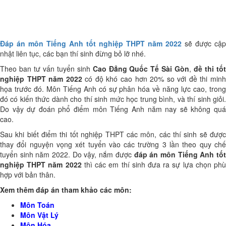
Đáp án môn Tiếng Anh tốt nghiệp THPT năm 2022
sẽ được cập
nhật liên tục, các bạn thí sinh đừng bỏ lỡ nhé.
Theo ban tư vấn tuyển sinh
Cao Đẳng Quốc Tế Sài Gòn
,
đề thi tố
nghiệp THPT năm 2022
có độ khó cao hơn 20% so với đề thi min
họa trước đó. Môn Tiếng Anh có sự phân hóa về năng lực cao, trong
đó có kiến thức dành cho thí sinh mức học trung bình, và thí sinh giỏi.
Do vậy dự đoán phổ điểm môn Tiếng Anh năm nay sẽ không quá
cao.
Sau khi biết điểm thi tốt nghiệp THPT các môn, các thí sinh sẽ được
thay đổi nguyện vọng xét tuyển vào các trường 3 lần theo quy chế
tuyển sinh năm 2022. Do vậy, nắm được
đáp án môn Tiếng Anh tố
nghiệp THPT năm 2022
thì các em thí sinh đưa ra sự lựa chọn ph
hợp với bản thân.
Xem thêm đáp án tham khảo các môn:
Môn Toán
Môn Vật Lý
Môn Hóa