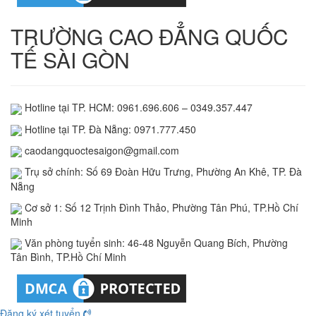
TRƯỜNG CAO ĐẲNG QUỐC
TẾ SÀI GÒN
Hotline tại TP. HCM: 0961.696.606 – 0349.357.447
Hotline tại TP. Đà Nẵng: 0971.777.450
caodangquoctesaigon@gmail.com
Trụ sở chính: Số 69 Đoàn Hữu Trưng, Phường An Khê, TP. Đà
Nẵng
Cơ sở 1: Số 12 Trịnh Đình Thảo, Phường Tân Phú, TP.Hồ Chí
Minh
Văn phòng tuyển sinh: 46-48 Nguyễn Quang Bích, Phường
Tân Bình, TP.Hồ Chí Minh
Đăng ký xét tuyển