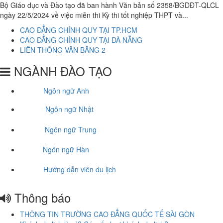
Bộ Giáo dục và Đào tạo đã ban hành Văn bản số 2358/BGDĐT-QLCL
ngày 22/5/2024 về việc miễn thi Kỳ thi tốt nghiệp THPT và...
CAO ĐẲNG CHÍNH QUY TẠI TP.HCM
CAO ĐẲNG CHÍNH QUY TẠI ĐÀ NẴNG
LIÊN THÔNG VĂN BẰNG 2
NGÀNH ĐÀO TẠO
Ngôn ngữ Anh
Ngôn ngữ Nhật
Ngôn ngữ Trung
Ngôn ngữ Hàn
Hướng dẫn viên du lịch
Thông báo
THÔNG TIN TRƯỜNG CAO ĐẲNG QUỐC TẾ SÀI GÒN