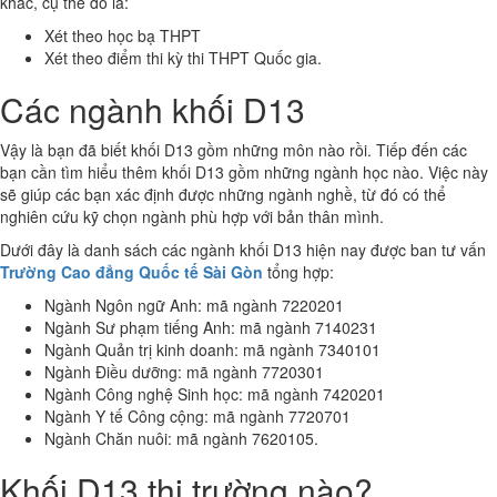
khác, cụ thể đó là:
Xét theo học bạ THPT
Xét theo điểm thi kỳ thi THPT Quốc gia.
Các ngành khối D13
Vậy là bạn đã biết khối D13 gồm những môn nào rồi. Tiếp đến các
bạn cần tìm hiểu thêm khối D13 gồm những ngành học nào. Việc này
sẽ giúp các bạn xác định được những ngành nghề, từ đó có thể
nghiên cứu kỹ chọn ngành phù hợp với bản thân mình.
Dưới đây là danh sách các ngành khối D13 hiện nay được ban tư vấn
Trường Cao đẳng Quốc tế Sài Gòn
tổng hợp:
Ngành Ngôn ngữ Anh: mã ngành 7220201
Ngành Sư phạm tiếng Anh: mã ngành 7140231
Ngành Quản trị kinh doanh: mã ngành 7340101
Ngành Điều dưỡng: mã ngành 7720301
Ngành Công nghệ Sinh học: mã ngành 7420201
Ngành Y tế Công cộng: mã ngành 7720701
Ngành Chăn nuôi: mã ngành 7620105.
Khối D13 thi trường nào?