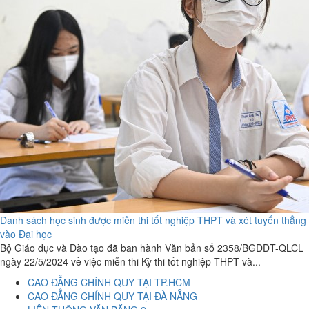
Danh sách học sinh được miễn thi tốt nghiệp THPT và xét tuyển thẳng
vào Đại học
Bộ Giáo dục và Đào tạo đã ban hành Văn bản số 2358/BGDĐT-QLCL
ngày 22/5/2024 về việc miễn thi Kỳ thi tốt nghiệp THPT và...
CAO ĐẲNG CHÍNH QUY TẠI TP.HCM
CAO ĐẲNG CHÍNH QUY TẠI ĐÀ NẴNG