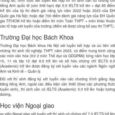
Trong đó, hình thức xét tuyển kết hợp thì thí sinh cần có chứng chỉ
tiếng Anh quốc tế (còn thời hạn) đạt 5.5 IELTS trở lên + đạt 85 điểm
trở lên của kỳ thi đánh giá năng lực năm 2022 hoặc 2023 của ĐH
Quốc gia Hà Nội; hoặc đạt 700 điểm đánh giá năng lực của ĐH Quốc
gia TP.HCM trở lên hoặc điểm thi môn Toán THPT + môn khác thuộc
các tổ hợp xét tuyển của trường (điểm sẽ được công bố sau thi THPT).
Trường Đại học Bách Khoa
Trường Đại học Bách khoa Hà Nội xét tuyển kết hợp và ưu tiên với
những thí sinh tốt nghiệp THPT năm 2023, có điểm trung bình cộng
các môn văn hóa (trừ 2 môn Thể dục và GDQPAN) từng năm học lớp
10, 11 và lớp 12 đạt 8.0 trở lên và sở hữu chứng chỉ IELTS 6.0
(Academic) trở lên được đăng ký xét tuyển vào các ngành Ngôn ngữ
Anh và Kinh tế – Quản lý.
Đối với thí sinh đăng ký xét tuyển vào các chương trình giảng dạy
bằng tiếng Anh, ngoài các điều kiện cần thiết (theo các phương thức
tuyển sinh), thí sinh cần có IELTS (Academic) 5.0 trở lên hoặc tương
đương.
Học viện Ngoại giao
ọc viện Ngoại giao xét tuyển với thí sinh có chứng chỉ 7.0 IELTS trở lên