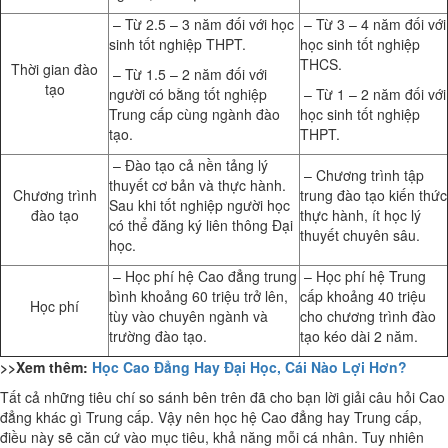
– Từ 2.5 – 3 năm đối với học
– Từ 3 – 4 năm đối với
sinh tốt nghiệp THPT.
học sinh tốt nghiệp
THCS.
Thời gian đào
– Từ 1.5 – 2 năm đối với
tạo
người có bằng tốt nghiệp
– Từ 1 – 2 năm đối với
Trung cấp cùng ngành đào
học sinh tốt nghiệp
tạo.
THPT.
– Đào tạo cả nền tảng lý
– Chương trình tập
thuyết cơ bản và thực hành.
Chương trình
trung đào tạo kiến thức
Sau khi tốt nghiệp người học
đào tạo
thực hành, ít học lý
có thể đăng ký liên thông Đại
thuyết chuyên sâu.
học.
– Học phí hệ Cao đẳng trung
– Học phí hệ Trung
bình khoảng 60 triệu trở lên,
cấp khoảng 40 triệu
Học phí
tùy vào chuyên ngành và
cho chương trình đào
trường đào tạo.
tạo kéo dài 2 năm.
>>Xem thêm:
Học Cao Đẳng Hay Đại Học, Cái Nào Lợi Hơn?
Tất cả những tiêu chí so sánh bên trên đã cho bạn lời giải câu hỏi Cao
đẳng khác gì Trung cấp. Vậy nên học hệ Cao đẳng hay Trung cấp,
điều này sẽ căn cứ vào mục tiêu, khả năng mỗi cá nhân. Tuy nhiên