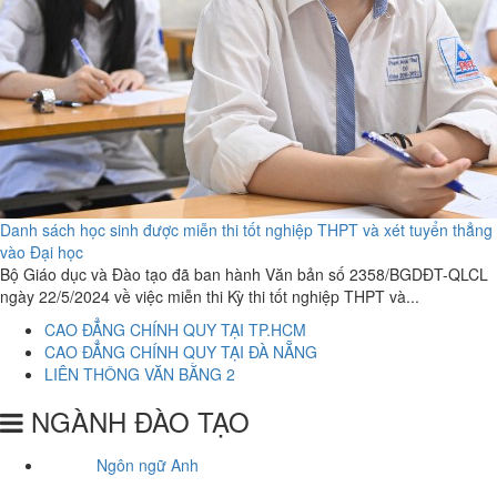
Danh sách học sinh được miễn thi tốt nghiệp THPT và xét tuyển thẳng
vào Đại học
Bộ Giáo dục và Đào tạo đã ban hành Văn bản số 2358/BGDĐT-QLCL
ngày 22/5/2024 về việc miễn thi Kỳ thi tốt nghiệp THPT và...
CAO ĐẲNG CHÍNH QUY TẠI TP.HCM
CAO ĐẲNG CHÍNH QUY TẠI ĐÀ NẴNG
LIÊN THÔNG VĂN BẰNG 2
NGÀNH ĐÀO TẠO
Ngôn ngữ Anh