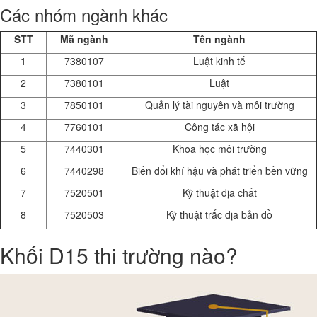
Các nhóm ngành khác
STT
Mã ngành
Tên ngành
1
7380107
Luật kinh tế
2
7380101
Luật
3
7850101
Quản lý tài nguyên và môi trường
4
7760101
Công tác xã hội
5
7440301
Khoa học môi trường
6
7440298
Biến đổi khí hậu và phát triển bền vững
7
7520501
Kỹ thuật địa chất
8
7520503
Kỹ thuật trắc địa bản đồ
Khối D15 thi trường nào?