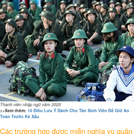
Thanh niên nhập ngũ năm 2020
>>Xem thêm:
10 Điều Lưu Ý Dành Cho Tân Sinh Viên Để Giữ An
Toàn Trước Kẻ Xấu
Các trường hợp được miễn nghĩa vụ quân