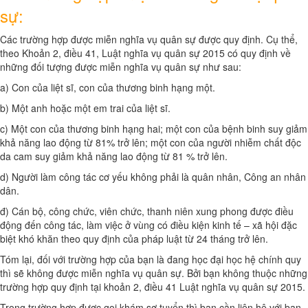
sự:
Các trường hợp được miễn nghĩa vụ quân sự được quy định. Cụ thể,
theo Khoản 2, điều 41, Luật nghĩa vụ quân sự 2015 có quy định về
những đối tượng được miễn nghĩa vụ quân sự như sau:
a) Con của liệt sĩ, con của thương binh hạng một.
b) Một anh hoặc một em trai của liệt sĩ.
c) Một con của thương binh hạng hai; một con của bệnh binh suy giảm
khả năng lao động từ 81% trở lên; một con của người nhiễm chất độc
da cam suy giảm khả năng lao động từ 81 % trở lên.
d) Người làm công tác cơ yếu không phải là quân nhân, Công an nhân
dân.
đ) Cán bộ, công chức, viên chức, thanh niên xung phong được điều
động đến công tác, làm việc ở vùng có điều kiện kinh tế – xã hội đặc
biệt khó khăn theo quy định của pháp luật từ 24 tháng trở lên.
Tóm lại, đối với trường hợp của bạn là đang học đại học hệ chính quy
thì sẽ không được miễn nghĩa vụ quân sự. Bởi bạn không thuộc những
trường hợp quy định tại khoản 2, điều 41 Luật nghĩa vụ quân sự 2015.
Trong trường hợp được gọi khám sơ tuyển thì bạn cần liên hệ với ban