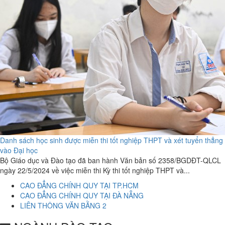
Danh sách học sinh được miễn thi tốt nghiệp THPT và xét tuyển thẳng
vào Đại học
Bộ Giáo dục và Đào tạo đã ban hành Văn bản số 2358/BGDĐT-QLCL
ngày 22/5/2024 về việc miễn thi Kỳ thi tốt nghiệp THPT và...
CAO ĐẲNG CHÍNH QUY TẠI TP.HCM
CAO ĐẲNG CHÍNH QUY TẠI ĐÀ NẴNG
LIÊN THÔNG VĂN BẰNG 2