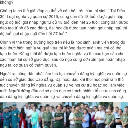
không?
Chúng ta có thể giải đáp cụ thể về câu hỏi trên của thí sinh:” Tại Điều
30, Luật nghĩa vụ quân sự 2015, công dân đủ 18 tuổi được gọi nhập
ngũ; độ tuổi gọi nhập ngũ từ đủ 18 tuổi đến hết 25 tuổi; công dân được
đào tạo trình độ cao đẳng, đại học đã được tạm hoãn gọi nhập ngũ thì
độ tuổi gọi nhập ngũ đến hết 27 tuổi”
Chính vì thế trong trường hợp trên nếu là học sinh, sinh viên trong độ
tuổi thực hiện nghĩa vụ quân sự thì không được miễn mà chỉ có thể
tạm hoãn. Đồng thời để được tạm hoãn nghĩa vụ thì các bạn cần xin
xác nhận tại cơ sở giáo dục, sau đó nộp cùng đơn xin tạm hoãn nhập
ngũ tại cơ quan có thẩm quyền.
Ngoài ra, công dân phải làm thủ tục chuyển đăng ký nghĩa vụ quân sự
đến cơ sở giáo dục Cao đẳng, Đại học. Sau khi thôi học phải làm thủ
tục chuyển đăng ký nghĩa vụ quân sự về nơi cư trú hoặc nơi làm việc
mới. Người đứng đầu cơ sở giáo dục có trách nhiệm tổ chức cho công
dân đăng ký nghĩa vụ quân sự và chuyển đăng ký nghĩa vụ quân sự.