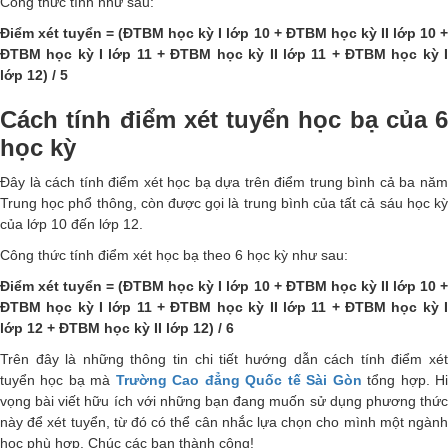
Công thức tính như sau:
Điểm xét tuyển = (ĐTBM học kỳ I lớp 10 + ĐTBM học kỳ II lớp 10 +
ĐTBM học kỳ I lớp 11 + ĐTBM học kỳ II lớp 11 + ĐTBM học kỳ I
lớp 12) / 5
Cách tính điểm xét tuyển học bạ của 6
học kỳ
Đây là cách tính điểm xét học bạ dựa trên điểm trung bình cả ba năm
Trung học phổ thông, còn được gọi là trung bình của tất cả sáu học kỳ
của lớp 10 đến lớp 12.
Công thức tính điểm xét học bạ theo 6 học kỳ như sau:
Điểm xét tuyển = (ĐTBM học kỳ I lớp 10 + ĐTBM học kỳ II lớp 10 +
ĐTBM học kỳ I lớp 11 + ĐTBM học kỳ II lớp 11 + ĐTBM học kỳ I
lớp 12 + ĐTBM học kỳ II lớp 12) / 6
Trên đây là những thông tin chi tiết hướng dẫn cách tính điểm xét
tuyển học bạ mà
Trường Cao đẳng Quốc tế Sài Gòn
tổng hợp. H
vọng bài viết hữu ích với những bạn đang muốn sử dụng phương thức
này để xét tuyển, từ đó có thể cân nhắc lựa chọn cho mình một ngành
học phù hợp. Chúc các bạn thành công!