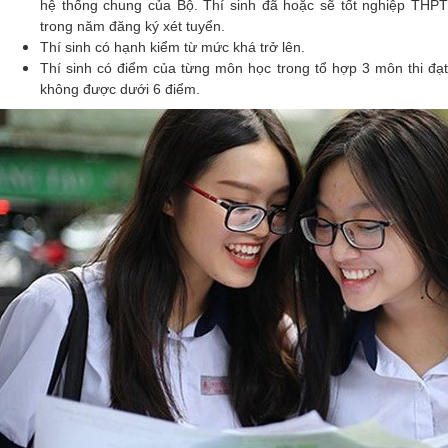
hệ thống chung của Bộ. Thí sinh đã hoặc sẽ tốt nghiệp THPT
trong năm đăng ký xét tuyển.
Thí sinh có hạnh kiểm từ mức khá trở lên.
Thí sinh có điểm của từng môn học trong tổ hợp 3 môn thi đạt
không được dưới 6 điểm.