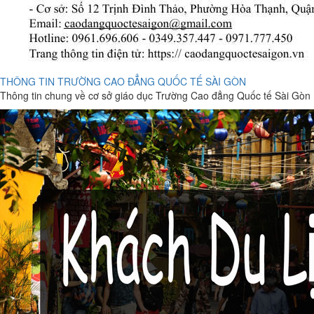
THÔNG TIN TRƯỜNG CAO ĐẲNG QUỐC TẾ SÀI GÒN
Thông tin chung về cơ sở giáo dục Trường Cao đẳng Quốc tế Sài Gòn