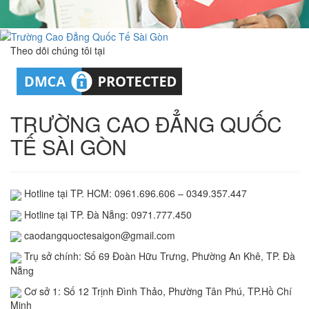
Theo dõi chúng tôi tại
TRƯỜNG CAO ĐẲNG QUỐC
TẾ SÀI GÒN
Hotline tại TP. HCM: 0961.696.606 – 0349.357.447
Hotline tại TP. Đà Nẵng: 0971.777.450
caodangquoctesaigon@gmail.com
Trụ sở chính: Số 69 Đoàn Hữu Trưng, Phường An Khê, TP. Đà
Nẵng
Cơ sở 1: Số 12 Trịnh Đình Thảo, Phường Tân Phú, TP.Hồ Chí
Minh