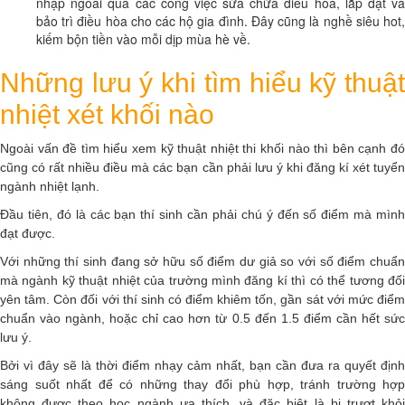
nhập ngoài qua các công việc sửa chữa điều hòa, lắp đặt và
bảo trì điều hòa cho các hộ gia đình. Đây cũng là nghề siêu hot,
kiếm bộn tiền vào mỗi dịp mùa hè về.
Những lưu ý khi tìm hiểu kỹ thuật
nhiệt xét khối nào
Ngoài vấn đề tìm hiểu xem kỹ thuật nhiệt thi khối nào thì bên cạnh đó
cũng có rất nhiều điều mà các bạn cần phải lưu ý khi đăng kí xét tuyển
ngành nhiệt lạnh.
Đầu tiên, đó là các bạn thí sinh cần phải chú ý đến số điểm mà mình
đạt được.
Với những thí sinh đang sở hữu số điểm dư giả so với số điểm chuẩn
mà ngành kỹ thuật nhiệt của trường mình đăng kí thì có thể tương đối
yên tâm. Còn đối với thí sinh có điểm khiêm tốn, gần sát với mức điểm
chuẩn vào ngành, hoặc chỉ cao hơn từ 0.5 đến 1.5 điểm cần hết sức
lưu ý.
Bởi vì đây sẽ là thời điểm nhạy cảm nhất, bạn cần đưa ra quyết định
sáng suốt nhất để có những thay đổi phù hợp, tránh trường hợp
không được theo học ngành ưa thích, và đặc biệt là bị trượt khỏi