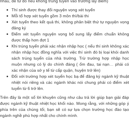
nhau, để từ đó nếu không trúng tuyển vào trường lấy điểm)
Thí sinh được thay đổi nguyện vọng xét tuyển
Mỗi tổ hợp xét tuyển gồm 3 môn thì/bài thi
Xét tuyển theo kết quả thi, không phân biệt thứ tự nguyện vọng
đăng ký
Điểm xét tuyển nguyện vọng bổ sung lấy điểm chuẩn không
được thấp hơn đợt 1
Khi trúng tuyển phải xác nhận nhập học ( nếu thí sinh không xác
nhận nhập học đồng nghĩa với việc thí sinh đó bị loại khỏi danh
sách trúng tuyển của nhà trường. Trừ trường hợp nhập học
muộn nhưng có lý do chính đáng ( ốm đau, tai nạn… phải có
xác nhận của sở y tế từ cấp quận, huyện trở lên)
Đối với trường hợp xét tuyển học bạ để đăng ký ngành kỹ thuật
nhiệt nói riêng và các ngành khác nói chung phải có điểm xét
tuyển từ 6 trở lên.
Trên đây là một số lời khuyên cũng như câu trả lời giúp bạn giải đáp
được ngành kỹ thuật nhiệt học khối nào. Mong rằng, với những góp ý
phía trên của chúng tối, bạn sẽ có sự lựa chọn trường học đào tạo
ngành nghề phù hợp nhất cho chính mình.