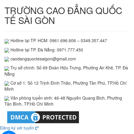
TRƯỜNG CAO ĐẲNG QUỐC
TẾ SÀI GÒN
Hotline tại TP. HCM: 0961.696.606 – 0349.357.447
Hotline tại TP. Đà Nẵng: 0971.777.450
caodangquoctesaigon@gmail.com
Trụ sở chính: Số 69 Đoàn Hữu Trưng, Phường An Khê, TP. Đà
Nẵng
Cơ sở 1: Số 12 Trịnh Đình Thảo, Phường Tân Phú, TP.Hồ Chí
Minh
Văn phòng tuyển sinh: 46-48 Nguyễn Quang Bích, Phường
Tân Bình, TP.Hồ Chí Minh
Đăng ký xét tuyển