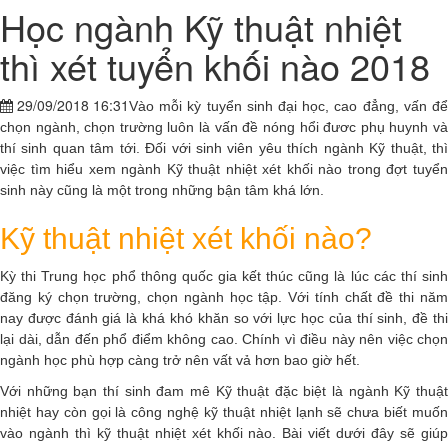
Học ngành Kỹ thuật nhiệt
thì xét tuyển khối nào 2018
29/09/2018 16:31
Vào mỗi kỳ tuyển sinh đại học, cao đẳng, vấn để
chọn ngành, chọn trường luôn là vấn đề nóng hổi đươc phụ huynh và
thí sinh quan tâm tới. Đối với sinh viên yêu thích ngành Kỹ thuật, thì
việc tìm hiểu xem ngành Kỹ thuật nhiệt xét khối nào trong đợt tuyển
sinh này cũng là một trong những bận tâm khá lớn.
Kỹ thuật nhiệt xét khối nào?
Kỳ thi Trung học phổ thông quốc gia kết thúc cũng là lúc các thí sinh
đăng ký chọn trường, chọn ngành học tập. Với tính chất đề thi năm
nay được đánh giá là khá khó khăn so với lực học của thí sinh, đề thi
lại dài, dẫn đến phổ điểm không cao. Chính vì điều này nên việc chọn
ngành học phù hợp càng trở nên vất vả hơn bao giờ hết.
Với những bạn thí sinh đam mê Kỹ thuật đặc biệt là ngành Kỹ thuật
nhiệt hay còn gọi là công nghệ kỹ thuật nhiệt lạnh sẽ chưa biết muốn
vào ngành thì kỹ thuật nhiệt xét khối nào. Bài viết dưới đây sẽ giúp