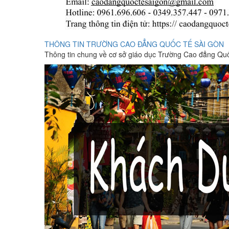
THÔNG TIN TRƯỜNG CAO ĐẲNG QUỐC TẾ SÀI GÒN
Thông tin chung về cơ sở giáo dục Trường Cao đẳng Qu