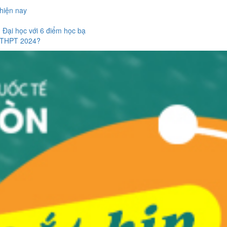
 hiện nay
u Đại học với 6 điểm học bạ
p THPT 2024?