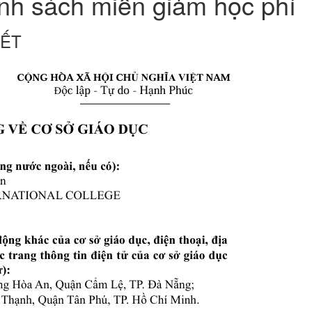
nh sách miễn giảm học phí
IẾT