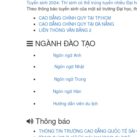
Tuyển sinh 2024: Thí sinh có thể trúng tuyển nhiều Đại 
Theo thông báo tuyển sinh của một số trường Đại học, th
CAO ĐẲNG CHÍNH QUY TẠI TP.HCM
CAO ĐẲNG CHÍNH QUY TẠI ĐÀ NẴNG
LIÊN THÔNG VĂN BẰNG 2
NGÀNH ĐÀO TẠO
Ngôn ngữ Anh
Ngôn ngữ Nhật
Ngôn ngữ Trung
Ngôn ngữ Hàn
Hướng dẫn viên du lịch
Thông báo
THÔNG TIN TRƯỜNG CAO ĐẲNG QUỐC TẾ SÀI
Khách du lịch là gì? Có mấy loại khách du lịch?