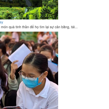
nay
món quà tinh thần để họ tìm lại sự cân bằng, tái...